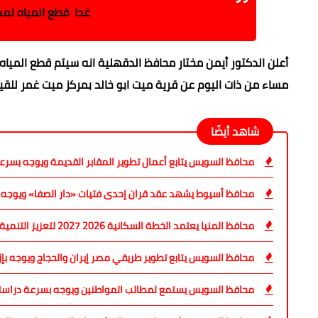
غدا قطع المياه لمدة 12 ساعة بتلك المناطق بال
مساء من ذات اليوم عن قرية ميت ابو خالد بمركز ميت غمر للقيا
شاهد أيضًا
محافظ السويس يتابع أعمال تطوير المقابر القديمة ويوجه بسرع
محافظ أسيوط يشهد عقد قران إحدى فتيات «دار الصفا» ويوجه بدع
محافظ المنيا يعتمد الخطة السكانية 2026 2027 لتعزيز التنمية وتحسين جودة الحياة
محافظ السويس يتابع تطوير طريقي مصر إيران والحجاج ويوجه بإز
محافظ السويس يستمع لمطالب المواطنين ويوجه بسرعة دراست