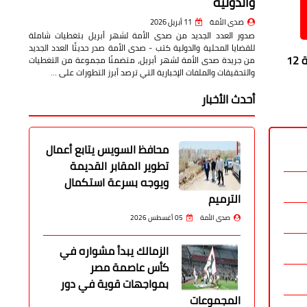
والدولية
صدى الأمة
11 أبريل 2026
صدور العدد الجديد من صدى الأمة لشهر أبريل بتغطيات شاملة
للقضايا المحلية والدولية كتب - صدى الأمة صدر حديثًا العدد الجديد
أعلن الدكتور أيمن مختار محافظ الدقهلية انه سيتم قطع المياه غدا الثلاثاء الموافق 19 مارس الجاري من الساعة 9 صباحا حتي الساعة 12
من جريدة صدى الأمة لشهر أبريل، متضمنًا مجموعة من التغطيات
والتحقيقات والملفات الإخبارية التي ترصد أبرز التطورات على …
أحدث الأخبار
محافظ السويس يتابع أعمال
تطوير المقابر القديمة
ويوجه بسرعة استكمال
الترميم
صدى الأمة
05 أغسطس 2026
الزمالك يبدأ مشواره في
كأس عاصمة مصر
بمواجهات قوية في دور
المجموعات