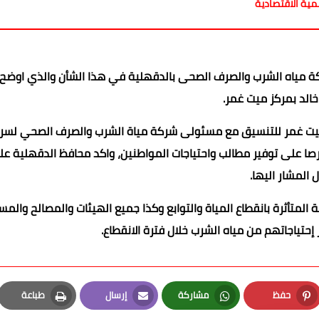
ية الاقتصادية
كة مياه الشرب والصرف الصحى بالدقهلية في هذا الشأن والذي اوضح ا
خالد بمركز ميت غمر.
ة ميت غمر للتنسيق مع مسئولى شركة مياة الشرب والصرف الصحي لسر
حرصا على توفير مطالب واحتياجات المواطنين، واكد محافظ الدقهلية ع
 المشار اليها.
لمتأثرة بانقطاع المياة والتوابع وكذا جميع الهيئات والمصالح والم
إحتياجاتهم من مياه الشرب خلال فترة الانقطاع.
حفظ
مشاركة
إرسال
طباعة
Print
Email
Whatsapp
Pinterest