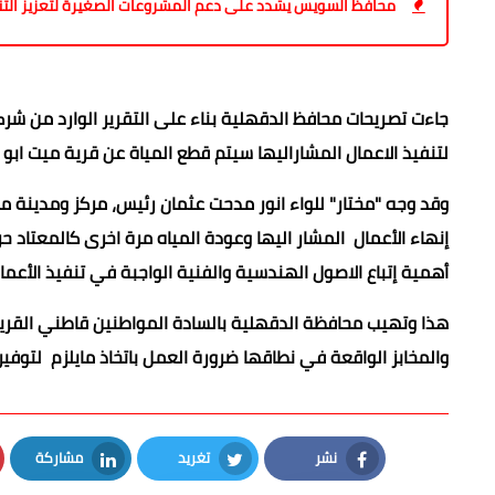
محافظ السويس يشدد على دعم المشروعات الصغيرة لتعزيز التنم
جاءت تصريحات محافظ الدقهلية بناء على التقرير الوارد من شر
لتنفيذ الاعمال المشاراليها سيتم قطع المياة عن قرية ميت ابو 
وقد وجه "مختار" للواء انور مدحت عثمان رئيس، مركز ومدين
إنهاء الأعمال المشار اليها وعودة المياه مرة اخرى كالمعتاد 
أهمية إتباع الاصول الهندسية والفنية الواجبة في تنفيذ الأعمال
هذا وتهيب محافظة الدقهلية بالسادة المواطنين قاطني القرية ا
والمخابز الواقعة في نطاقها ضرورة العمل باتخاذ مايلزم لتوفير 
نشر
تغريد
مشاركة
LinkedIn
Twitter
Facebook