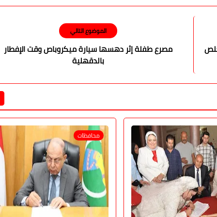
الموضوع التالي
خلص
مصرع طفلة إثر دهسها سيارة ميكروباص وقت الإفطار
بالدقهلية
محافظات