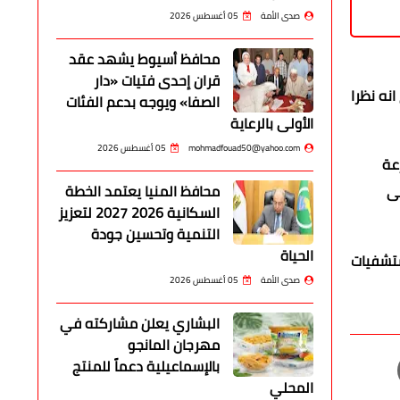
صدى الأمة
05 أغسطس 2026
محافظ أسيوط يشهد عقد
قران إحدى فتيات «دار
نه نظرا
الصفا» ويوجه بدعم الفئات
الأولى بالرعاية
mohmadfouad50@yahoo.com
05 أغسطس 2026
عة
محافظ المنيا يعتمد الخطة
لى
السكانية 2026 2027 لتعزيز
التنمية وتحسين جودة
الحياة
ستشفيات
صدى الأمة
05 أغسطس 2026
البشاري يعلن مشاركته في
مهرجان المانجو
بالإسماعيلية دعماً للمنتج
المحلي