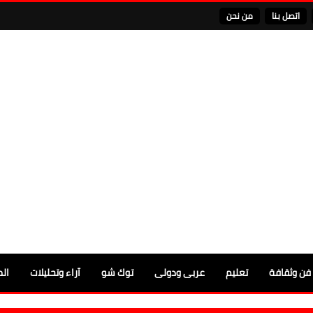
اتصل بنا
من نحن
فن وثقافة
تعليم
عربى ودولى
توك شو
آراء وتحليلات
الم