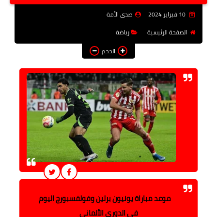
فن وثقافة
10 فبراير 2024
صدى الأمة
تعليم
الصفحة الرئيسية
رياضة
الحجم
عربى ودولى
توك شو
آراء وتحليلات
المزيد
موعد مباراة يونيون برلين وفولفسبورج اليوم
في الدوري الألماني