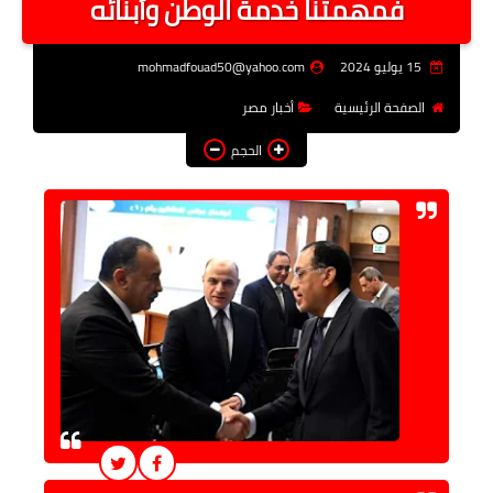
فمهمتنا خدمة الوطن وأبنائه
فن وثقافة
15 يوليو 2024
mohmadfouad50@yahoo.com
تعليم
الصفحة الرئيسية
أخبار مصر
عربى ودولى
الحجم
توك شو
آراء وتحليلات
المزيد