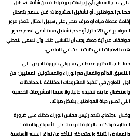
على عدم السماح بأي إجراءات بيروقراطية من شأنها تعطيل
مصالح المواطنين، أو تشغيل المشروعات؛ فلن نسمح بتعطل
إقامة محطة مياه أو صرف صحي على سبيل المثال لتعذر مرور
المواسير في 20 مترا، أو عدم تشغيل مستشفى لعدم صدور
موافقات من أية جهة، يجب أن نتلاشى ذلك، وأن نسعى لتخطي
هذه العقبات التي كانت تحدث في الماضي.
كما طلب الدكتور مصطفى مدبولي ضرورة الحرص على
التنسيق الدائم والفعال مع الوزراء والمسئولين المعنيين؛ من
أجل التعاون في تنفيذ المشروعات المختلفة بالمحافظات
واستكمال ما يتم تنفيذه حاليا، ولا سيما المشروعات الخدمية
التي تمس حياة المواطنين بشكل مباشر.
وخلال الاجتماع، شدد رئيس مجلس الوزراء كذلك على ضرورة
المتابعة وتكثيف الرقابة اليومية على الأسواق والمنافذ
والمعارض الثابتة والمتحركة؛ للتأكد من توافر السلع الأساسية