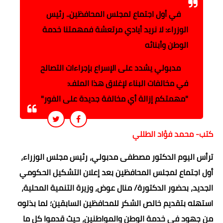
في أول اجتماع لمجلس المحافظين.. رئيس
الوزراء: لا نريد أيادي مرتعشة فمهمتنا خدمة
الوطن وأبنائه
مدبولي يشدد على الإسراع بإجراءات التصالح
في مخالفات البناء لإغلاق هذا الملف:
"مهمتكم إزالة أي مخالفة جديدة على الفور"
كتب- محمد فؤاد الطللي
ترأس اليوم الدكتور مصطفى مدبولي، رئيس مجلس الوزراء،
أول اجتماع لمجلس المحافظين بعد إعلان التشكيل الحكومي
الجديد، بحضور الدكتورة/ منال عوض، وزيرة التنمية المحلية،
استهله بتقديم خالص الشكر للمحافظين السابقين؛ لما بذلوه
من جهود في خدمة الوطن والمواطنين، حيث قدموا كل ما