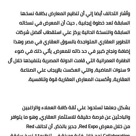
وأشار التحالف أيضا إلي أن تنظيم المعارض بكافة نسخها
السابقة تعد خطوة إيجابية ، حيث أن المعرض في نسخاته
السابقة والنسخة الحالية يركز علي استقطاب أفضل شركات
التطوير العقاري المتواجدة بالسوق العقاري في مصر وهذا
إضافة ونجاح كبير في حد ذاته للمعرض، يأتي ذلك في ضوء
الطفرة العمرانية التي قامت الدولة المصرية بتنفيذها خلال أل
9 سنوات الماضية، والتي انعكست بالإيجاب علي الصناعة
العقارية، وأكسبت المعارض العقارية قوة وتنافسية.
بشكل جعلها تستحوذ علي ثقة كافة العملاء والراغبين
والباحثين عن فرصة حقيقة للاستثمار العقاري، وهو ما يتوافر
من خلال معرض Red Expo، جدير بالذكر، أن تحالف Red
Collaboration نجح خلال فترة وجيزة في تنظيم11 نسخ سابقة