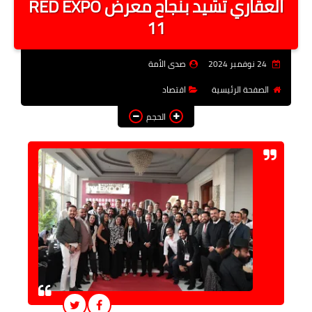
العقاري تشيد بنجاح معرض RED EXPO
فن وثقافة
11
تعليم
24 نوفمبر 2024
صدى الأمة
عربى ودولى
الصفحة الرئيسية
اقتصاد
توك شو
الحجم
آراء وتحليلات
المزيد