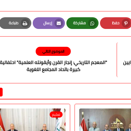
حفظ
مشاركة
إرسال
طباعة
Print
Email
Whatsapp
Pinterest
الموضوع التالي
يين
"المعجم التاريخي: إنجاز القرن وأيقونته العلمية" احتفالية
كبيرة باتحاد المجامع اللغوية
تعليم