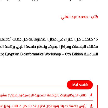
كتب - محمد عبد الغني
مختلف الجامعات ومراكز البحوث، وتنظم
جامعة النيل، برئاسة ا
السادسة Egyptian Bioinformatics Workshop – 6th Edition وذلك بالمقر الرئيسي للجامعة بالشيخ زايد.
شاهد أيضًا
طلاب الميكاترونيات بالجامعة المصرية الروسية يعرضون 7 مشروعات تخرج مبتكرة
رئيس جامعة دمياط يقود لجان اختيار عمداء كليات الطب والزراعة 