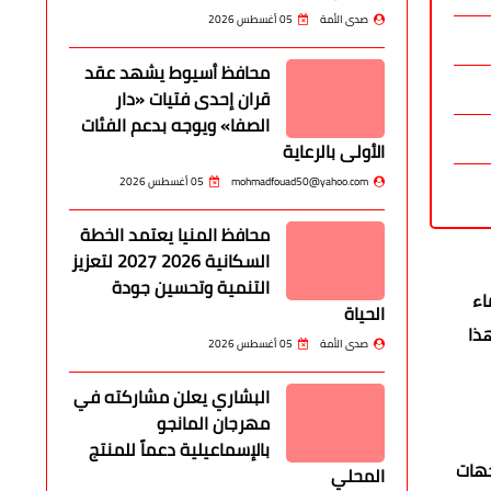
صدى الأمة
05 أغسطس 2026
محافظ أسيوط يشهد عقد
قران إحدى فتيات «دار
الصفا» ويوجه بدعم الفئات
الأولى بالرعاية
mohmadfouad50@yahoo.com
05 أغسطس 2026
محافظ المنيا يعتمد الخطة
السكانية 2026 2027 لتعزيز
التنمية وتحسين جودة
اء
الحياة
هذا
صدى الأمة
05 أغسطس 2026
البشاري يعلن مشاركته في
مهرجان المانجو
بالإسماعيلية دعماً للمنتج
ة من جهات
المحلي