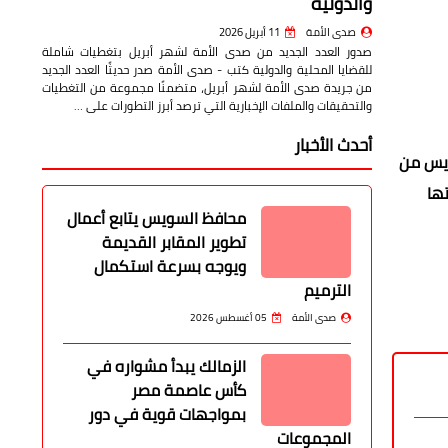
والدولية
صدى الأمة
11 أبريل 2026
صدور العدد الجديد من صدى الأمة لشهر أبريل بتغطيات شاملة
للقضايا المحلية والدولية كتب - صدى الأمة صدر حديثًا العدد الجديد
من جريدة صدى الأمة لشهر أبريل، متضمنًا مجموعة من التغطيات
والتحقيقات والملفات الإخبارية التي ترصد أبرز التطورات على …
أحدث الأخبار
ضاء هيئة تدريس من
ها
محافظ السويس يتابع أعمال
تطوير المقابر القديمة
ويوجه بسرعة استكمال
الترميم
صدى الأمة
05 أغسطس 2026
الزمالك يبدأ مشواره في
كأس عاصمة مصر
بمواجهات قوية في دور
المجموعات