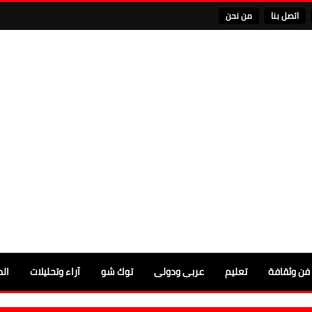
اتصل بنا
من نحن
فن وثقافة
تعليم
عربى ودولى
توك شو
آراء وتحليلات
الم