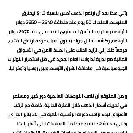
يأتي هذا بعد أن ارتفع الذهب أمس بنسبة 1.3% ليخترق
المتوسط المتحرك 50 يوم عند منطقة 2640 – 2650 دولار
للأونصة ويقترب حالياً من المستوى التصحيحي عند 2670 دولار
للأونصة، وكشف تحليل جولد بيليون أسباب عودة ارتفاع الذهب،
مرجعاً ذلك إلي تزايد الطلب على الملاذ الآمن في الأسواق
المالية مع بداية تداولات العام الجديد في ظل استمرار التوترات
الجيوسياسية في منطقة الشرق الأوسط وبين روسيا وأوكرانيا.
و من المتوقع أن تلعب التوجهات العالمية دور كبير ومستمر
في تحريك أسعار الذهب خلال الفترة الحالية، خاصة مع ترقب
الأسواق لبدء ترامب دورته الرئاسية الثانية في 20 يناير الجاري،
والتي قد تشهد تنفيذ عددا من السياسات التي أشار إليها
ترامب بخصوص الجمارك والسياسات الضريبية، التوقعات تشير