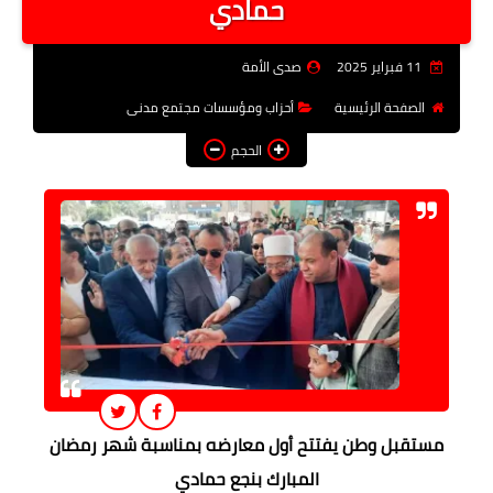
حمادي
فن وثقافة
11 فبراير 2025
صدى الأمة
تعليم
الصفحة الرئيسية
أحزاب ومؤسسات مجتمع مدنى
عربى ودولى
الحجم
توك شو
آراء وتحليلات
المزيد
مستقبل وطن يفتتح أول معارضه بمناسبة شهر رمضان
المبارك بنجع حمادي