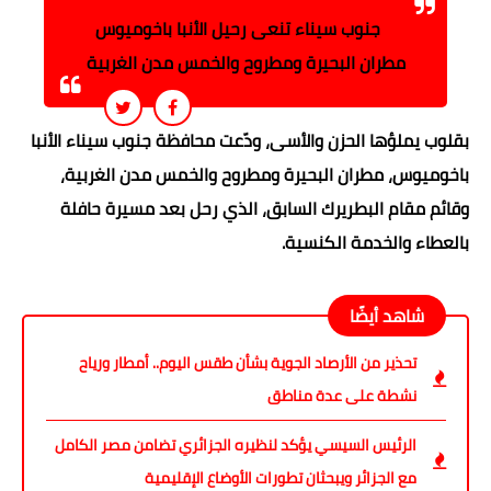
جنوب سيناء تنعى رحيل الأنبا باخوميوس
مطران البحيرة ومطروح والخمس مدن الغربية
بقلوب يملؤها الحزن والأسى، ودّعت محافظة جنوب سيناء الأنبا
باخوميوس، مطران البحيرة ومطروح والخمس مدن الغربية،
وقائم مقام البطريرك السابق، الذي رحل بعد مسيرة حافلة
بالعطاء والخدمة الكنسية.
شاهد أيضًا
تحذير من الأرصاد الجوية بشأن طقس اليوم.. أمطار ورياح
نشطة على عدة مناطق
الرئيس السيسي يؤكد لنظيره الجزائري تضامن مصر الكامل
مع الجزائر ويبحثان تطورات الأوضاع الإقليمية