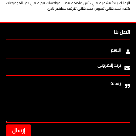
الزمالك يبدأ مشواره في كأس عاصمة مصر بمواجهات قوية في دور المجموعات
كتب: أحمد هاني تصوير: أحمد هاني تترقب جماهير نادي…
اتصل بنا
الاسم
بريد إلكتروني
رسالة