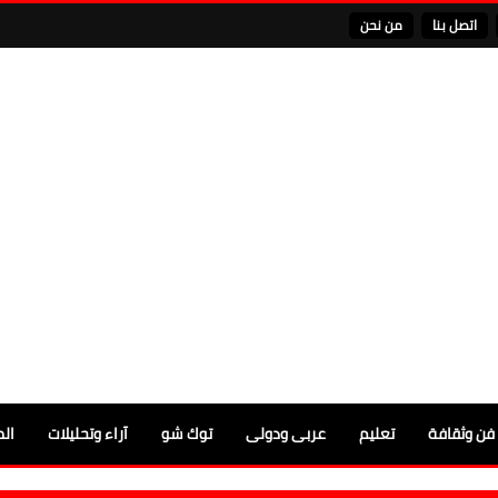
اتصل بنا
من نحن
فن وثقافة
تعليم
عربى ودولى
توك شو
آراء وتحليلات
الم