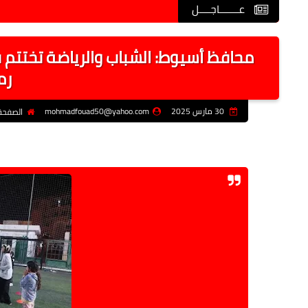
عـــــــاجــــل
محافظ أسيوط: الشباب والرياضة تختتم 
رم
30 مارس 2025
mohmadfouad50@yahoo.com
الصفحة