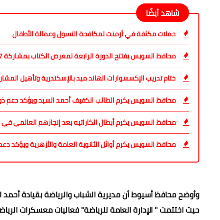
شاهد أيضًا
حملات مكثفة في أرمنت لمكافحة التسول وعمالة الأطفال
محافظ السويس يفتتح الدورة الرابعة لمعرض الكتاب بمشاركة 37 دار نشر مصرية
ختام تدريب الإكسسوارات الهاند ميد بالإسكندرية وتأهيل المش
محافظ السويس يكرم الطالب الكفيف أحمد السيد ويؤكد دعم ذ
محافظ السويس يكرم أبطال الكاراتيه بعد إنجازهم العالمي في ر
محافظ السويس يكرم أوائل الثانوية العامة والأزهرية ويؤكد دع
وأوضح محافظ أسيوط أن مديرية الشباب والرياضة بقيادة أحمد ا
حيث اختتمت " الإدارة العامة للرياضة" فعاليات معسكرات الريا