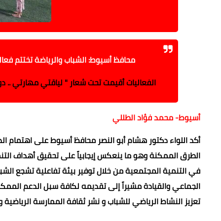
محافظ أسيوط: الشباب والرياضة تختتم فعا
الفعاليات أقيمت تحت شعار " لياقتي مهارتي .. د
أسيوط- محمد فؤاد الطللي
أكد اللواء دكتور هشام أبو النصر محافظ أسيوط على اهتمام ال
في التنمية المجتمعية من خلال توفير بيئة تفاعلية تشجع الش
الجماعي والقيادة مشيراً إلى تقديمه لكافة سبل الدعم الممكنة
تعزيز النشاط الرياضي للشباب و نشر ثقافة الممارسة الرياضية 