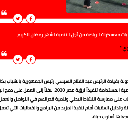
ليات معسكرات الرياضة من أجل التنمية لشهر رمضان الكريم
وي "
دولة بقيادة الرئيس عبد الفتاح السيسي رئيس الجمهورية بالشباب بكا
الطرق الممكنة وهو ما ينعكس إيجابياً على تحقيق أهداف التنمية المستدامة تنفيذاً لرؤية مصر 2030، لافتاً إلى ال
باب على ممارسة النشاط البدني وتنمية قدراتهم في التواصل والعمل
 وتذليل العقبات أمام تنفيذ المزيد من البرامج والفعاليات التي تعم
وجعلها أسلوب حياة.