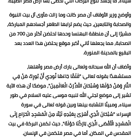
سيناء، ما يجسد تنوع البركات التي تحظى بها أرض مصر الطيبة.
وأوضح وزير الأوقاف أن مصر كانت وما زالت مأوى آل بيت النبوة
والصحابة والتابعين، حيث يضم ترابها الطاهر أجسادهم المباركة،
مشيرًا إلى أن منطقة البهنسا وحدها تحتضن أكثر من 700 من
الصحابة، مما يجعلها ثاني أكبر موقع يحتضن هذا العدد بعد
البقيع بالمدينة المنورة.
وأضاف أن الله سبحانه وتعالى بارك أرض مصر وأهلها،
مستشهدًا بقوله تعالى: "فَلَمَّا جَاءَهَا نُودِيَ أَنْ بُورِكَ مَنْ فِي
النَّارِ وَمَنْ حَوْلَهَا وَسُبْحَانَ اللَّهِ رَبِّ الْعَالَمِينَ"، موضحًا أن هذه الآية
تشير إلى موضع تجلي الله لنبيه موسى عليه السلام في طور
سيناء، ومبينًا التشابه بينها وبين قوله تعالى في سورة
الإسراء: "سُبْحَانَ الَّذِي أَسْرَىٰ بِعَبْدِهِ لَيْلًا مِنَ الْمَسْجِدِ الْحَرَامِ إِلَى
الْمَسْجِدِ الْأَقْصَى الَّذِي بَارَكْنَا حَوْلَهُ"، حيث تكمن البركة في بيت
المقدس في المكان، أما في مصر فتكمن في الإنسان.