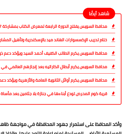
شاهد أيضًا
محافظ السويس يفتتح الدورة الرابعة لمعرض الكتاب بمشاركة 37 دار نشر مصرية
ختام تدريب الإكسسوارات الهاند ميد بالإسكندرية وتأهيل المش
محافظ السويس يكرم الطالب الكفيف أحمد السيد ويؤكد دعم ذ
محافظ السويس يكرم أبطال الكاراتيه بعد إنجازهم العالمي في ر
محافظ السويس يكرم أوائل الثانوية العامة والأزهرية ويؤكد دع
قرية كوم المحرص تودع أبناءها في جنازة بلا جثامين بعد مأساة 
وأكد المحافظ على استمرار جهود المحافظة في مواجهة ظاهرة 
المستمرة للأراضي المستردة لمنع إعادة التعد عليها، واتخاذ ال