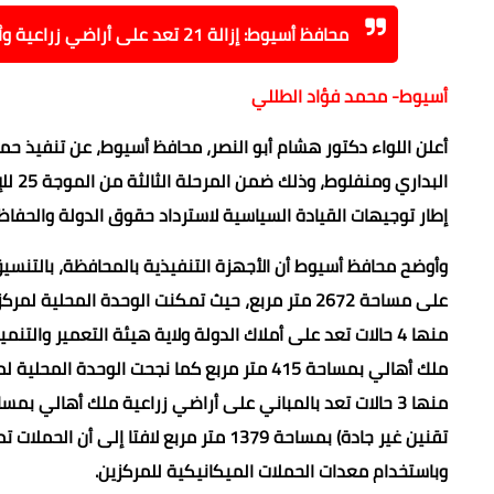
محافظ أسيوط: إزالة 21 تعد على أراضي زراعية وأملاك دولة بمركزي البداري ومنفلوط
أسيوط- محمد فؤاد الطللي
أعلن اللواء دكتور هشام أبو النصر، محافظ أسيوط، عن تنفيذ حمل
إطار توجيهات القيادة السياسية لاسترداد حقوق الدولة والحفاظ 
تقنين غير جادة) بمساحة 1379 متر مربع لا
وباستخدام معدات الحملات الميكانيكية للمركزين.