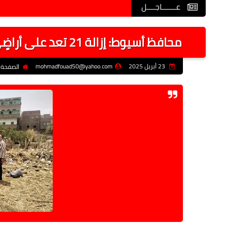
عـــــــاجــــل
محافظ أسيوط: إزالة 21 تعد على أراضٍي زراعية وأملاك دولة بمركزي البداري ومنفلوط
23 أبريل 2025
mohmadfouad50@yahoo.com
الصفحة 