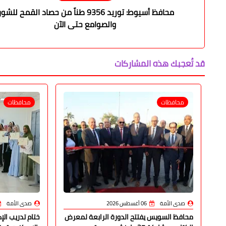
محافظ أسيوط: توريد 9356 طناً من حصاد القمح للش
والصوامع حتى الآن
قد تُعجبك هذه المشاركات
محافظات
محافظات
صدى الأمة
06 أغسطس 2026
صدى الأمة
محافظ السويس يفتتح الدورة الرابعة لمعرض
ختام تدريب ال