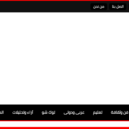
اتصل بنا
من نحن
فن وثقافة
تعليم
عربى ودولى
توك شو
آراء وتحليلات
الم