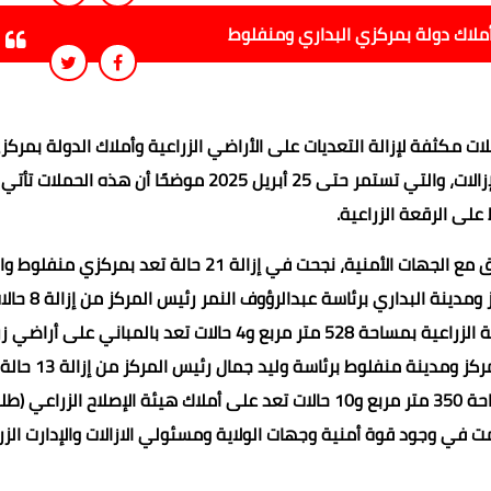
ات مكثفة لإزالة التعديات على الأراضي الزراعية وأملاك الدولة بمركز
البداري ومنفلوط، وذلك ضمن المرحلة الثالثة من الموجة 25 للإزالات، والتي تستمر حتى 25 أبريل 2025 موضحًا أن هذه 
على الرقعة الزراعية.
وأوضح محافظ أسيوط أن الأجهزة التنفيذية بالمحافظة، بالتنسيق مع الجهات الأمنية، نجحت في إزالة 21 حالة تع
على مساحة 2672 متر مربع، حيث تمكنت الوحدة ا
منها 4 حالات تعد على أملاك الدولة ولاية هيئة التعمير والتنمية الزراعية بمساحة 528 متر مربع و4 حالات تعد بالمباني
ملك أهالي بمساحة 415 متر مربع كما نجحت الوحدة المحلية لمركز ومدينة
منها 3 حالات تعد بالمباني على أراضي زراعية ملك أهالي بمساحة 350 متر مربع و10 حالات تعد على أملاك هيئة الإصلاح الزراعي
فتا إلى أن الحملات تمت في وجود قوة أمنية وجهات الولاية ومسئولي الازالات والإدارت الز