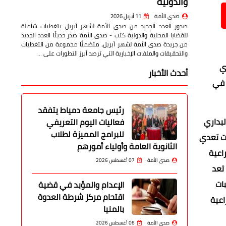
والدولية
صدى الأمة
11 أبريل 2026
صدور العدد الجديد من صدى الأمة لشهر أبريل بتغطيات شاملة
للقضايا المحلية والدولية كتب - صدى الأمة صدر حديثًا العدد الجديد
من جريدة صدى الأمة لشهر أبريل، متضمنًا مجموعة من التغطيات
والتحقيقات والملفات الإخبارية التي ترصد أبرز التطورات على …
ي
أحدث الأخبار
الحملات تأتي في
رئيس جامعة دمياط يتفقد
د بمركزي منفلوط والبداري
فعاليات اليوم التعريفي
للبرامج المميزة لطلاب
لمحلية لمركز ومدينة البداري برئاسة عبدالرؤوف النمر رئيس المركز من إزالة 8 حالات تعدي
الثانوية العامة وأولياء أمورهم
 على أراضي زراعية
صدى الأمة
07 أغسطس 2026
 منفلوط برئاسة وليد جمال رئيس المركز من إزالة 13 حالة تعد
 (طلبات
الإعدام والمؤبد في قضية
اقتحام مركز شرطة العدوة
راعية
بالمنيا
صدى الأمة
06 أغسطس 2026