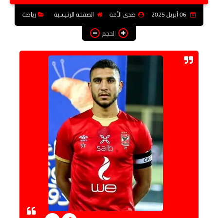
فن وثقافة
06 أبريل 2025
صدى الأمة
الصفحة الرئيسية
رياضة
تعليم
الحجم
عربى ودولى
توك شو
آراء وتحليلات
المزيد