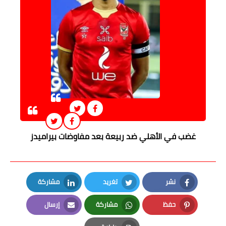
غضب في الأهلي ضد ربيعة بعد مفاوضات بيراميدز
نشر
تغريد
مشاركة
LinkedIn
Twitter
Facebook
حفظ
مشاركة
إرسال
Email
Whatsapp
Pinterest