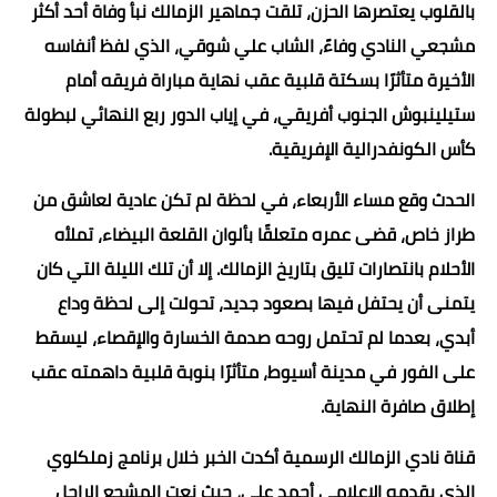
بالقلوب يعتصرها الحزن، تلقت جماهير الزمالك نبأ وفاة أحد أكثر
مشجعي النادي وفاءً، الشاب علي شوقي، الذي لفظ أنفاسه
الأخيرة متأثرًا بسكتة قلبية عقب نهاية مباراة فريقه أمام
ستيلينبوش الجنوب أفريقي، في إياب الدور ربع النهائي لبطولة
كأس الكونفدرالية الإفريقية.
الحدث وقع مساء الأربعاء، في لحظة لم تكن عادية لعاشق من
طراز خاص، قضى عمره متعلقًا بألوان القلعة البيضاء، تملأه
الأحلام بانتصارات تليق بتاريخ الزمالك. إلا أن تلك الليلة التي كان
يتمنى أن يحتفل فيها بصعود جديد، تحولت إلى لحظة وداع
أبدي، بعدما لم تحتمل روحه صدمة الخسارة والإقصاء، ليسقط
على الفور في مدينة أسيوط، متأثرًا بنوبة قلبية داهمته عقب
إطلاق صافرة النهاية.
قناة نادي الزمالك الرسمية أكدت الخبر خلال برنامج زملكلوي
الذي يقدمه الإعلامي أحمد علي، حيث نعت المشجع الراحل