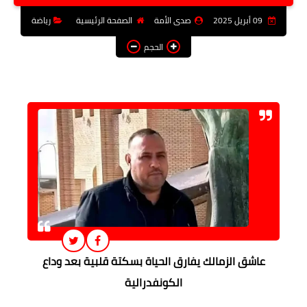
فن وثقافة
09 أبريل 2025
صدى الأمة
الصفحة الرئيسية
رياضة
تعليم
الحجم
عربى ودولى
توك شو
آراء وتحليلات
المزيد
عاشق الزمالك يفارق الحياة بسكتة قلبية بعد وداع
الكونفدرالية