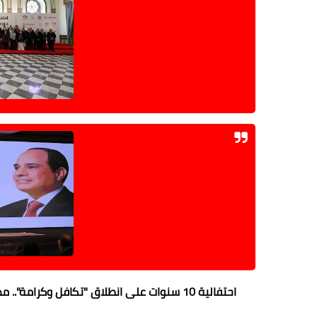
احتفالية 10 سنوات على انطلاق "تكافل وكرامة".. مصر تطلق منصة دولية للحماية الاجتماعية بالتعاون مع البنك الدولي