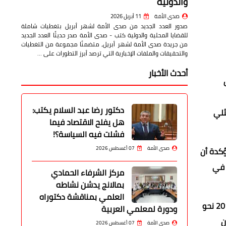
والدولية
صدى الأمة
11 أبريل 2026
صدور العدد الجديد من صدى الأمة لشهر أبريل بتغطيات شاملة
للقضايا المحلية والدولية كتب - صدى الأمة صدر حديثًا العدد الجديد
من جريدة صدى الأمة لشهر أبريل، متضمنًا مجموعة من التغطيات
والتحقيقات والملفات الإخبارية التي ترصد أبرز التطورات على …
أحدث الأخبار
فل
دكتور رضا عبد السلام يكتب:
ثلي
هل يفلح الاقتصاد فيما
فشلت فيه السياسة؟!
صدى الأمة
07 أغسطس 2026
ؤكدة أن
 في
مركز الشرفاء الحمادي
بمالانج يدشن نشاطه
العلمي بمناقشة دكتوراه
وأكدت الوزيرة أن برنامج "تكافل وكرامة" يمثل نموذجًا استراتيجيًا ناجحًا في سياسات الحماية الاجتماعية، حيث خدم منذ انطلاقه عام 2015 نحو
ودورة لمعلمي العربية
إلى أن
صدى الأمة
07 أغسطس 2026