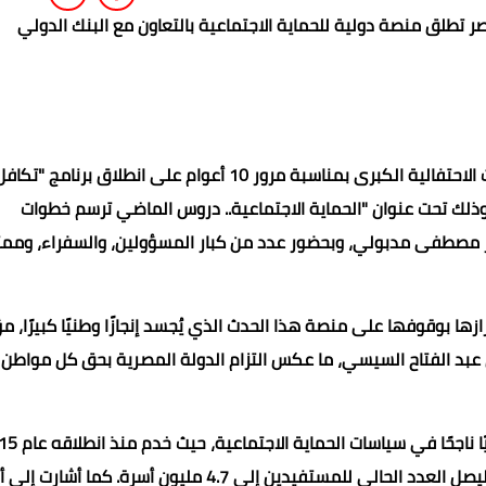
شهدت الدكتورة مايا مرسي، وزيرة التضامن الاجتماعي، فعاليات الاحتفالية الكبرى بمناسبة مرور 10 أعوام على انطلاق برنامج "تكا
 وذلك تحت عنوان
"الحماية الاجتماعية.. دروس الماضي ترسم خطوات
ور مصطفى مدبولي، وبحضور عدد من كبار المسؤولين، والسفراء، ومم
زها بوقوفها على منصة هذا الحدث الذي يُجسد إنجازًا وطنيًا كبيرًا، م
 عبد الفتاح السيسي، ما عكس التزام الدولة المصرية بحق كل مواطن
7.7 مليون أسرة، وتخارجت منه 3 ملايين أسرة لتحسن أوضاعها، ليصل العدد الحالي للمستفيدين إلى 4.7 مليون أسرة. كما أشارت 