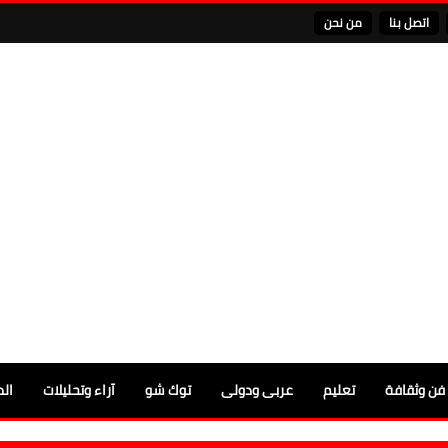
اتصل بنا
من نحن
فن وثقافة
تعليم
عربى ودولى
توك شو
آراء وتحليلات
الم