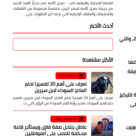
للقضايا المحلية والدولية كتب - صدى الأمة صدر حديثًا العدد الجديد
من جريدة صدى الأمة لشهر أبريل، متضمنًا مجموعة من التغطيات
والتحقيقات والملفات الإخبارية التي ترصد أبرز التطورات على …
أحدث الأخبار
أعلن خالد البلشي نقيب الصحفيين، عن إطلاق حملة موسعة لتعديل المادة 12 من قانون تنظيم الصحافة والإعلام رقم 180 لسنة 2018، والتي
الأكثر مشاهدة
نها
يقة
21 أبريل 2022
تعرف على أهم 20 تفسيرا لحلم
الماعز السوداء لابن سيرين
للتركيز
تعرف على أهم 20 تفسيرا لحلم الماعز السوداء لابن سيرين تفسير
لى
حلم العنز السوداء، تعتبر رؤية العنز السوداء من الرؤى التي ت…
03 أغسطس 2026
عاطل ينتحل صفة قاضٍ ويستأجر قاعة
ابات
محكمة للنصب على المواطنين