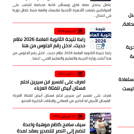
عاطل ينتحل صفة قاضٍ ويستأجر قاعة محكمة للنصب على
المواطنين كشفت الأجهزة الأمنية ملابسات واقعة ضبط عاطل تورط
بل
في انتحال…
حافة،
28 يوليو 2026
رابط نتيجة الثانوية العامة 2026 نظام
حديث.. ادخل رقم الجلوس من هنا
رية
رابط نتيجة الثانوية العامة 2026 نظام حديث.. ادخل رقم الجلوس من
ة
هنا أعلنت وزارة التربية والتعليم والتعليم الفني، اعتما…
21 أبريل 2022
 لاستعادة
تعرف على تفسير ابن سيرين لحلم
فستان أبيض للفتاة العزباء
 ليست
تعرف على تفسير ابن سيرين لحلم فستان أبيض للفتاة العزباء
الفستان الأبيض له الكثير من المعاني والدلالات الكثيرة المتنو…
02 أغسطس 2026
سيف سامح كاظم موهبة واعدة
تنضم إلى النصر للتصدير بعقد لمدة