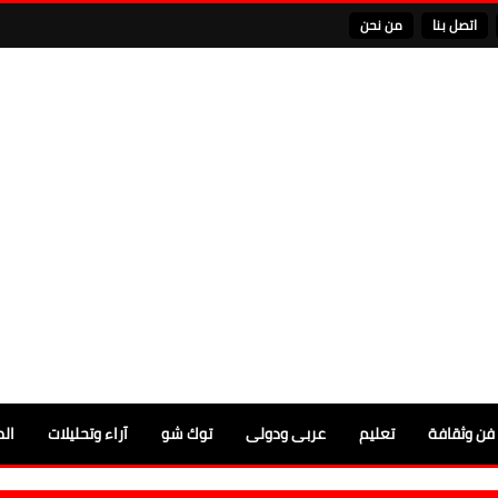
اتصل بنا
من نحن
فن وثقافة
تعليم
عربى ودولى
توك شو
آراء وتحليلات
الم