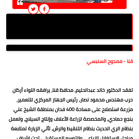
محافظ قنا ورئيس جهاز التعمير يتفقدان مشروع
استصلاح 390 فدانًا بمنطقة الشيخ علي بنجع حماديي
قنا - ممدوح السنبسي
تفقد الدكتور خالد عبدالحليم، محافظ قنا، يرافقه اللواء أركان
حرب مهندس محمود نصار، رئيس الجهاز المركزي للتعمير،
مزرعة استصلاح على مساحة 400 فدان بمنطقة الشيخ علي
بنجع حمادي، والمخصصة لزراعة الأعلاف وإنتاج السيلاج، وتعمل
بنظام الري الحديث بنظام التنقيط والرش، تأتي الزيارة لمتابعة
مراحل الاستغلال الزراعي والتوسع المستقبلي تحت إشراف