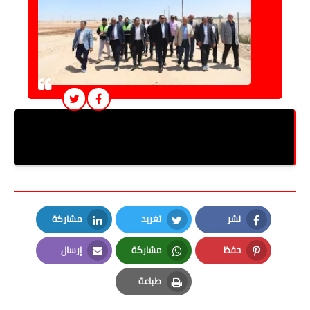
محافظ قنا ورئيس جهاز التعمير يتفقدان مشروع
استصلاح 390 فدانًا بمنطقة الشيخ علي بنجع حماديي
نشر
تغريد
مشاركة
LinkedIn
Twitter
Facebook
حفظ
مشاركة
إرسال
Email
Whatsapp
Pinterest
طباعة
Print