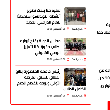
تعليم قنا يبحث تطوير
أنشطة التوكاتسو استعدادًا
للعام الدراسي الجديد
ية
صدى الأمة
06 أغسطس 2026
ظة، كما
مجلس الدولة يفتح أبوابه
لطلاب حقوق قنا لتعزيز
الوعي القانوني
صدى الأمة
06 أغسطس 2026
ادة من
رئيس جامعة المنصورة يتابع
انطلاق تنسيق المرحلة
الخبرات السابقة، وتلافي الملاحظات التي ظهرت في التدريبات الماضية، مع تعزيز التنسيق بين مختلف القطاعات، ويعد مشروع "صقر ١٥١" من
الأولى ويوجه بتقديم الدعم
وارئ،
الكامل للطلاب
صدى الأمة
06 أغسطس 2026