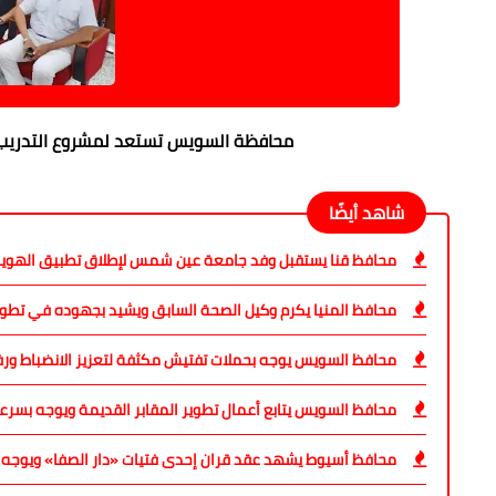
محافظة السويس تستعد لمشروع التدريب العملي المشترك "ص
شاهد أيضًا
محافظ قنا يستقبل وفد جامعة عين شمس لإطلاق تطبيق الهوية
محافظ المنيا يكرم وكيل الصحة السابق ويشيد بجهوده في تطوي
محافظ السويس يوجه بحملات تفتيش مكثفة لتعزيز الانضباط ورف
محافظ السويس يتابع أعمال تطوير المقابر القديمة ويوجه بسرع
محافظ أسيوط يشهد عقد قران إحدى فتيات «دار الصفا» ويوجه بدع