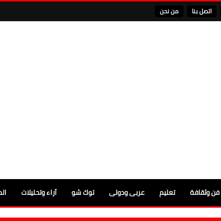
اتصل بنا
من نحن
فن وثقافة
تعليم
عربى ودولى
توك شو
آراء وتحليلات
الم