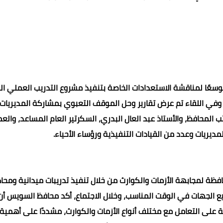
موسعًا لمناقشة الاستعدادات الخاصة بتنفيذ مشروع التدريب العملي ا
قر ١٥١"، المقرر تنفيذه في الفترة من ٢٢ إلى ٢٤ يونيو ٢٠٢٥، وفي اللقاء تم عرض تقارير وحل الموقف التعبوي بمشاركة المديريات
ب المحافظ، والأستاذ عبد العال البدري، السكرتير العام المساعد، والع
ريات وعدد من القيادات التنفيذية ورؤساء الأحياء.
ظة لمجابهة الأزمات والكوارث من خلال تنفيذ تدريبات ميدانية ومحاك
الجهات في الوقت المناسب، وخلال الاجتماع، أكد محافظ السويس أن 
 على التعامل مع مختلف أنواع الأزمات والكوارث، مشددًا على أهمية