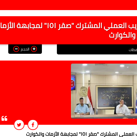
محافظة السويس تستعد لمشروع التدريب العملي المشترك "صقر ١٥١" لمجابهة 
والكوارث
الحجم
فظات
قر ١٥١" لمجابهة الأزمات والكوارث