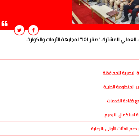
قر ١٥١" لمجابهة الأزمات والكوارث
 البصرية للمحافظة
ر المنظومة الطبية
ع كفاءة الخدمات
ة استكمال الترميم
م الفئات الأولى بالرعاية