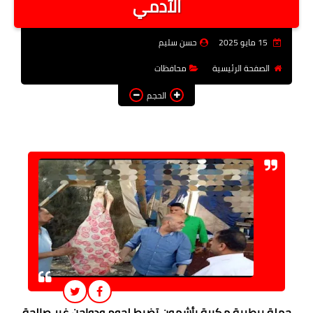
الآدمي
فن وثقافة
15 مايو 2025
حسن سليم
تعليم
الصفحة الرئيسية
محافظات
عربى ودولى
الحجم
توك شو
آراء وتحليلات
المزيد
حملة بيطرية مكبرة بأشمون تضبط لحوم ودواجن غير صالحة