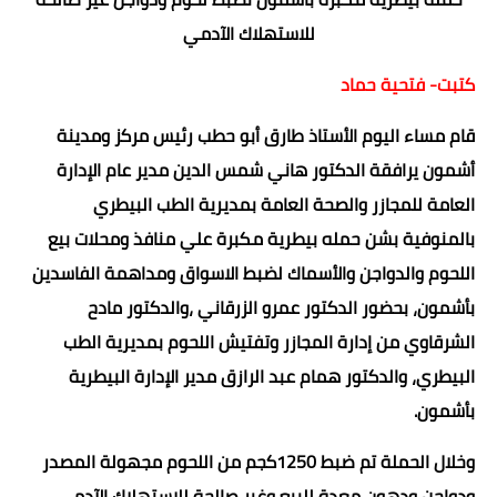
للاستهلاك الآدمي
كتبت- فتحية حماد
قام مساء اليوم الأستاذ طارق أبو حطب رئيس مركز ومدينة
أشمون يرافقة الدكتور هاني شمس الدين مدير عام الإدارة
العامة للمجازر والصحة العامة بمديرية الطب البيطري
بالمنوفية بشن حمله بيطرية مكبرة علي منافذ ومحلات بيع
اللحوم والدواجن والأسماك لضبط الاسواق ومداهمة الفاسدين
بأشمون، بحضور الدكتور عمرو الزرقاني ،والدكتور مادح
الشرقاوي من إدارة المجازر وتفتيش اللحوم بمديرية الطب
البيطري، والدكتور همام عبد الرازق مدير الإدارة البيطرية
بأشمون.
وخلال الحملة تم ضبط 1250كجم من اللحوم مجهولة المصدر
ودواجن ودهون معدة للبيع وغير صالحة للاستهلاك الآدمي ،