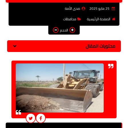
فن وثقافة
25 مايو 2025
صدى الأمة
تعليم
الصفحة الرئيسية
محافظات
الحجم
عربى ودولى
توك شو
محتويات المقال
آراء وتحليلات
المزيد