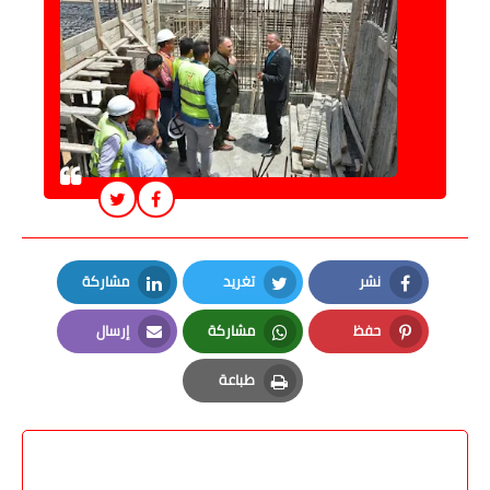
نشر
تغريد
مشاركة
LinkedIn
Twitter
Facebook
حفظ
مشاركة
إرسال
Email
Whatsapp
Pinterest
طباعة
Print