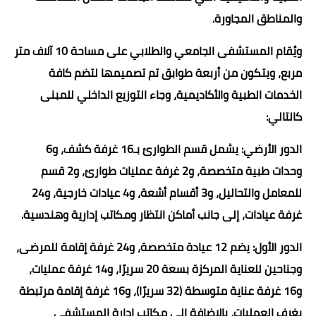
والمناطق المجاورة.
ويُقام المستشفى الجامعي والطلابي على مساحة 10 آلاف متر
مربع، ويتكون من أربعة طوابق تم تصميمها لتضم كافة
الخدمات الطبية والأكاديمية، وجاء التوزيع الداخلي للمبنى
كالتالي:
الدور الأرضي: يشمل قسم الطوارئ بـ16 غرفة كشف، و6
وحدات طبية متخصصة، و2 غرفة عمليات طوارئ، و2 قسم
للمعامل والتحاليل، و3 أقسام أشعة، و4 عيادات خارجية، و24
غرفة عيادات، إلى جانب أماكن انتظار ومكاتب إدارية وهندسية.
الدور الأول: يضم 12 عيادة متخصصة، و24 غرفة إقامة للمرضى،
وجناحين للعناية المركزة بسعة 20 سريرًا، و14 غرفة عمليات،
و16 غرفة عناية متوسطة (32 سريرًا)، و16 غرفة إقامة مرتبطة
بغرف العمليات، بالإضافة إلى مكاتب إدارة المستشفى