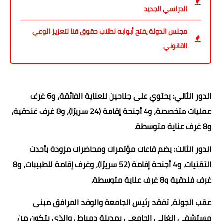
الدراسي الجديد
مجلس الدولة يفتح أبوابه لطلاب حقوق قنا لتعزيز الوعي
القانوني
الدور الثاني: يحتوي على جناحين للعناية الفائقة، و6 غرف
عمليات متخصصة، و4 أجنحة إقامة (24 سريرًا)، و8 غرف فندقية،
و8 غرف عناية متوسطة.
الدور الثالث: يضم قاعات مؤتمرات ومحاضرات مزودة بأحدث
التقنيات، و4 أجنحة إقامة (52 سريرًا)، وغرف إقامة للطبيبات، و8
غرف فندقية و8 غرف عناية متوسطة.
عقب الجولة، تفقد رئيس الجامعة والوفد المرافق مبنى
مستشفى الغالي الجامعي بمدينة دمياط ، والذي يتكون من