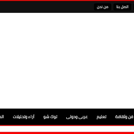
اتصل بنا
من نحن
فن وثقافة
تعليم
عربى ودولى
توك شو
آراء وتحليلات
الم