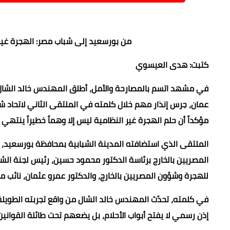
من بورسعيد إلى شباب مصر: الهجرة غير 
كتبت: هدى العيسوي
في مشهد اتسم بالمصارحة والأمل، أطلق المهندس خالد الشال، 
عمان، جرس إنذار مهم خلال كلمته في الملتقى الثاني لاتحاد ش
مؤكداً أن حلم الهجرة غير النظامية ليس إلا وهماً خطيراً ينتهي
الملتقى الذي استضافته المدينة الشبابية بمحافظة بورسعيد، جا
المصريين بالخارج برئاسة الدكتور محمود حسين، رئيس لجنة الشب
للهجرة وشؤون المصريين بالخارج، والدكتور عمرو عثمان، نائب م
في كلمته، تحدّث المهندس خالد الشال من واقع تجربته الطويلة 
إذن رسمي لا يفتح أبواب الأحلام، بل يضعهم تحت طائلة القوانين