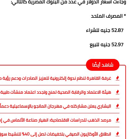
وجاءت أسعار الدولار في عدد من البنوك المصرية كالتالي:
* المصرف المتحد
52.87 جنيه للشراء
52.97 جنيه للبيع
شاهد أيضًا
غرفة القاهرة تنظم ندوة إلكترونية لتعزيز الصادرات ودعم رؤية مصر 
هيئة الاعتماد والرقابة الصحية تمنح وتجدد اعتماد منشآت طبية في 10 محا
البشاري يعلن مشاركته في مهرجان المانجو بالإسماعيلية دعماً
مرصد الذهب للدراسات الاقتصادية: انهيار صناعة الألماس في إس
انطلاق الأوكازيون الصيفي بتخفيضات تصل إلى 40% لتنشيط سوق الملابس