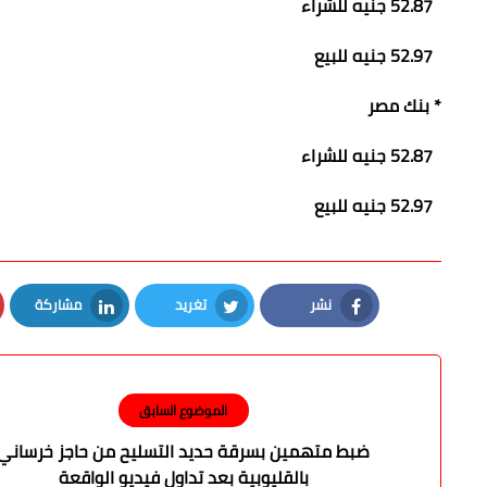
52.87 جنيه للشراء
52.97 جنيه للبيع
* بنك مصر
52.87 جنيه للشراء
52.97 جنيه للبيع
نشر
تغريد
مشاركة
LinkedIn
Twitter
Facebook
الموضوع السابق
ضبط متهمين بسرقة حديد التسليح من حاجز خرساني
بالقليوبية بعد تداول فيديو الواقعة