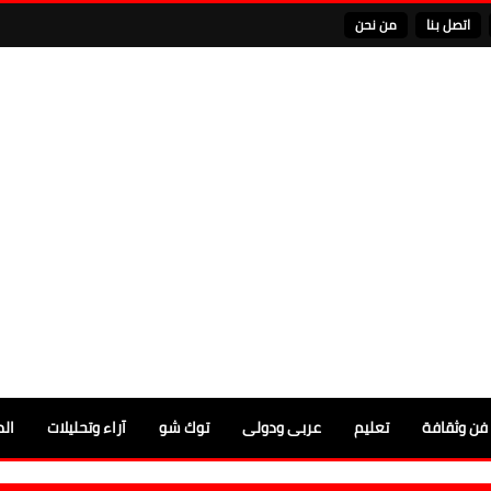
اتصل بنا
من نحن
فن وثقافة
تعليم
عربى ودولى
توك شو
آراء وتحليلات
الم