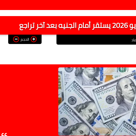
الحجم
اد