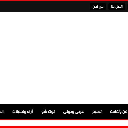
اتصل بنا
من نحن
فن وثقافة
تعليم
عربى ودولى
توك شو
آراء وتحليلات
الم