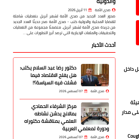
والدولية
صدى الأمة
11 أبريل 2026
صدور العدد الجديد من صدى الأمة لشهر أبريل بتغطيات شاملة
للقضايا المحلية والدولية كتب - صدى الأمة صدر حديثًا العدد الجديد
من جريدة صدى الأمة لشهر أبريل، متضمنًا مجموعة من التغطيات
والتحقيقات والملفات الإخبارية التي ترصد أبرز التطورات على …
أحدث الأخبار
دكتور رضا عبد السلام يكتب:
ل داخل
هل يفلح الاقتصاد فيما
فشلت فيه السياسة؟!
صدى الأمة
07 أغسطس 2026
يئة
مركز الشرفاء الحمادي
لى مدار
بمالانج يدشن نشاطه
العلمي بمناقشة دكتوراه
ودورة لمعلمي العربية
لعناية المركزة، حيث اطمأن على كفاءة تشغيل الأجهزة الحديثة التي تم دعم القسم بها مؤخرًا، ومن بينها جهاز Cough
صدى الأمة
07 أغسطس 2026