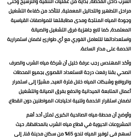
الشرب داخل المحطة، بداية من عمليات التنقية والترشيح وحتى
مراحل التطهير والتحاليل المعملية، للتأكد من كفاءة التشغيل
وجودة المياه المنتجة ومدى مطابقتها للمواصفات القياسية
المعتمدة، كما تابع جاهزية فرق التشغيل والصيانة
واستعداداتها للتعامل الفوري مع أي طوارئ لضمان استمرارية
الخدمة على مدار الساعة.
وأكد المهندس رجب عرفة خليل أن شركة مياه الشرب والصرف
الصحي بقنا رفعت درجة الاستعداد القصوى بجميع المحطات
والروافع وشبكات المياه خلال فترة العيد، مشيرًا إلى استمرار
أعمال المتابعة الميدانية والدفع بفرق الصيانة والتشغيل
لضمان استقرار الخدمة وتلبية احتياجات المواطنين دون انقطاع.
وأوضح أن محطة مياه الصالحية الكبرى تمثل أحد أهم
المشروعات الحيوية في قطاع مياه الشرب بالمحافظة، حيث
تسهم في توفير المياه لنحو 65% من سكان مدينة قنا، إلى