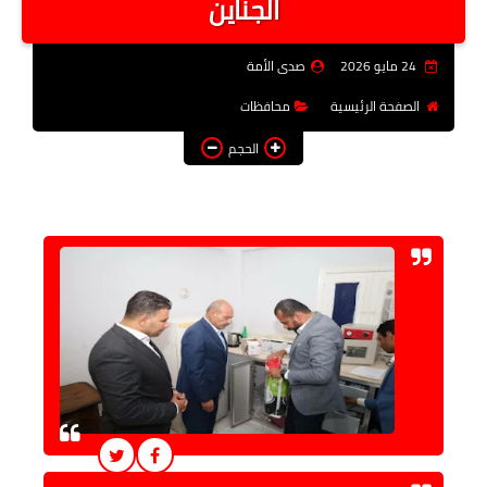
الجناين
فن وثقافة
24 مايو 2026
صدى الأمة
تعليم
الصفحة الرئيسية
محافظات
عربى ودولى
الحجم
توك شو
آراء وتحليلات
المزيد