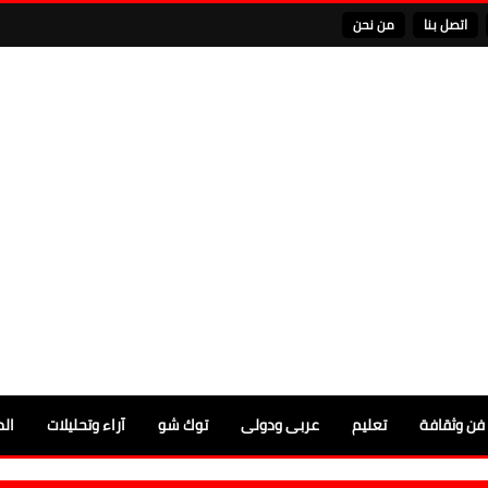
اتصل بنا
من نحن
فن وثقافة
تعليم
عربى ودولى
توك شو
آراء وتحليلات
الم