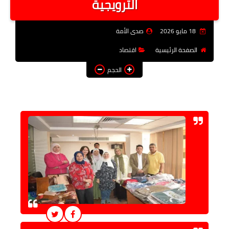
الترويجية
فن وثقافة
18 مايو 2026
صدى الأمة
تعليم
الصفحة الرئيسية
اقتصاد
عربى ودولى
الحجم
توك شو
آراء وتحليلات
المزيد