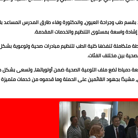
 بقسم طب وجراحة العيون، والدكتورة وفاء طارق المدرس المساعد با
شادة واسعة بمستوى التنظيم والخدمات المقدمة.
 خطة متكاملة تنفذها كلية الطب لتنظيم مبادرات صحية وتوعوية بشكل
لصحية بين مختلف الفئات.
امعة دمياط تضع ملف التوعية الصحية ضمن أولوياتها، وتسعى بشكل دا
ي، مشيدًا بجهود القائمين على الحملة وما قدموه من خدمات متميزة