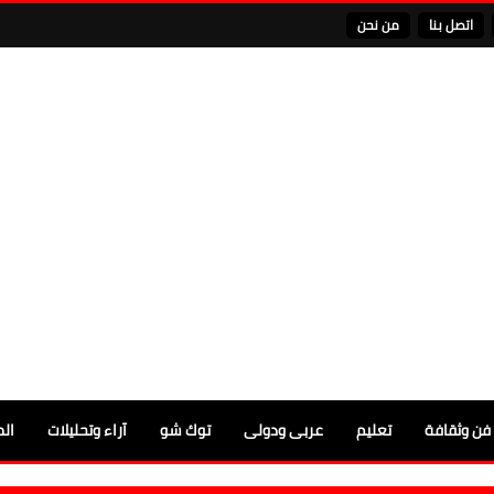
اتصل بنا
من نحن
فن وثقافة
تعليم
عربى ودولى
توك شو
آراء وتحليلات
الم