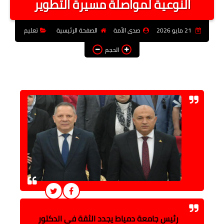
النوعية لمواصلة مسيرة التطوير
فن وثقافة
21 مايو 2026
صدى الأمة
الصفحة الرئيسية
تعليم
تعليم
الحجم
عربى ودولى
توك شو
آراء وتحليلات
المزيد
رئيس جامعة دمياط يجدد الثقة في الدكتور