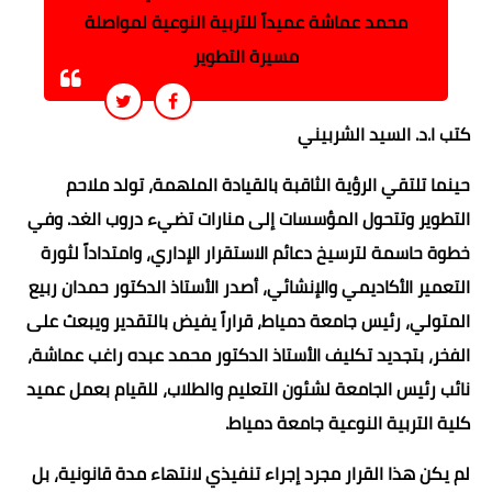
محمد عماشة عميداً للتربية النوعية لمواصلة
مسيرة التطوير
كتب ا.د. السيد الشربيني
حينما تلتقي الرؤية الثاقبة بالقيادة الملهمة، تولد ملاحم
التطوير وتتحول المؤسسات إلى منارات تضيء دروب الغد. وفي
خطوة حاسمة لترسيخ دعائم الاستقرار الإداري، وامتداداً لثورة
التعمير الأكاديمي والإنشائي، أصدر الأستاذ الدكتور حمدان ربيع
المتولي، رئيس جامعة دمياط، قراراً يفيض بالتقدير ويبعث على
الفخر، بتجديد تكليف الأستاذ الدكتور محمد عبده راغب عماشة،
نائب رئيس الجامعة لشئون التعليم والطلاب، للقيام بعمل عميد
كلية التربية النوعية جامعة دمياط.
لم يكن هذا القرار مجرد إجراء تنفيذي لانتهاء مدة قانونية، بل