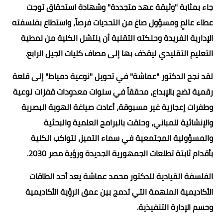
جاء بمثابة "وثيقة عهد متجددة" وشهادة استحقاق توجت
عطاء عالمٍ ومسؤول صاغ من التحديات فرصاً، واستطاع بفلسفته
الإدارية الفريدة وحنكته التقنية أن ينتشل الكلية من نمطية
التعليم التقليدي ليقذف بها إلى مصاف كليات الجيل الرابع.
لقد نجح الدكتور "عماشة" في تحويل "نوعية دمياط" إلى قلعة
رقمية تضج بالإبداع، محققاً في سنوات معدودات قفزات نوعية
وطفرات إعجازية غير مسبوقة، أعادت صياغة الهوية البصرية
والإنشائية للمباني، وحلقت بالبرامج العلمية والبحثية
والمسؤولية المجتمعية في سماء التميز، لتواكب الكلية
بأقدام ثابتة تطلعات الجمهورية الجديدة ورؤية مصر 2030.
الفلسفة القيادية للدكتور محمد عماشة يعد أحد الطاقات
الأكاديمية الملهمة التي تدمج بين عمق الرؤية الأكاديمية
وحسم الإدارة التنفيذية.