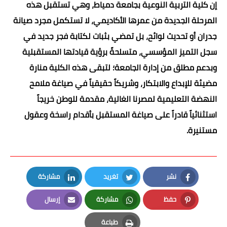
إن كلية التربية النوعية بجامعة دمياط، وهي تستقبل هذه
المرحلة الجديدة من عمرها الأكاديمي، لا تستكمل مجرد صيانة
جدران أو تحديث لوائح، بل تمضي بثبات لكتابة فجر جديد في
سجل التميز المؤسسي، متسلحةً برؤية قيادتها المستقبلية
وبدعم مطلق من إدارة الجامعة؛ لتبقى هذه الكلية منارة
مضيئة للإبداع والابتكار، وشريكاً حقيقياً في صياغة ملامح
النهضة التعليمية لمصرنا الغالية، مقدمة للوطن خريجاً
استثنائياً قادراً على صياغة المستقبل بأقدام راسخة وعقول
مستنيرة.
نشر
تغريد
مشاركة
LinkedIn
Twitter
Facebook
حفظ
مشاركة
إرسال
Email
Whatsapp
Pinterest
طباعة