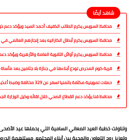
شاهد أيضًا
محافظ السويس يكرم الطالب الكفيف أحمد السيد ويؤكد دعم ذ
محافظ السويس يكرم أبطال الكاراتيه بعد إنجازهم العالمي في ر
محافظ السويس يكرم أوائل الثانوية العامة والأزهرية ويؤكد دع
قرية كوم المحرص تودع أبناءها في جنازة بلا جثامين بعد مأساة 
حملات تموينية مكثفة بالمنيا تسفر عن 329 مخالفة وضبط أغذية فاسدة
محافظ قنا يؤكد دعم القطاع الصحي خلال لقائه وكيل الوزارة الجد
وتناولت خطبة العيد المعاني السامية التي يحملها عيد الأضحى ا
وتعزيز روح التعاون والمحبة بين أبناء المجتمع، مستلهمة ال