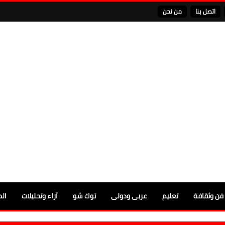
اتصل بنا
من نحن
فن وثقافة
تعليم
عربى ودولى
توك شو
آراء وتحليلات
الم