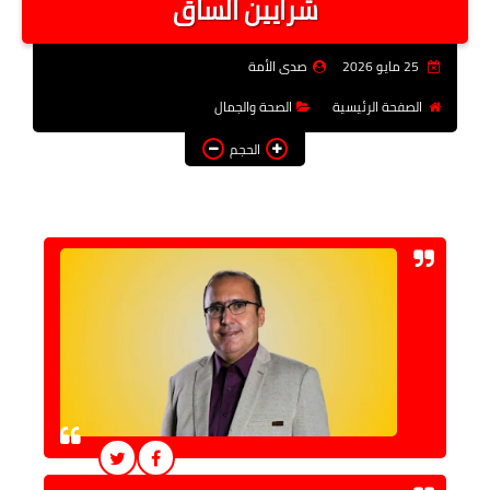
شرايين الساق
فن وثقافة
25 مايو 2026
صدى الأمة
تعليم
الصفحة الرئيسية
الصحة والجمال
عربى ودولى
الحجم
توك شو
آراء وتحليلات
المزيد