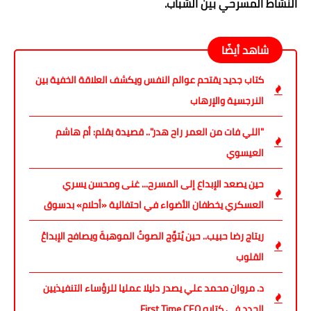
النشاط المسرحي بين الشباب.
شاهد أيضًا
كتاب جديد يقتحم عوالم النفس ويكشف العلاقة الخفية بين
النرجسية والإرهاب
"اللي فات من العمر راح هدر".. قصيدة بقلم: أم هاشم
العيسوي
حين يصعد الإبداع إلى المسرح... غنى ومحسن يسري
العسكري يخطفان الأضواء في احتفالية «أحلام» بدسوق
ريتاج رضا حبيب.. حين يُتوِّج الصوتُ الموهبةَ ويصافح الإبداعُ
القلوب
د. مروان محمد علي يصدر دليلا عمليا للرؤساء التنفيذيين
الجدد في كتابه First Time CEO