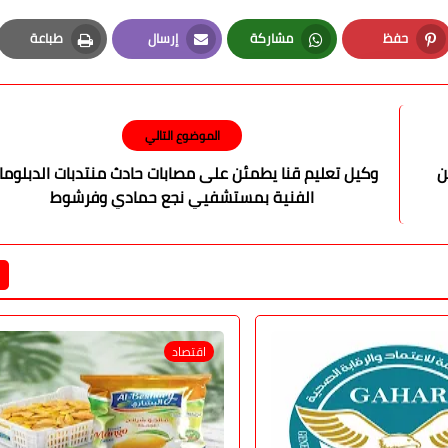
حفظ
مشاركة
إرسال
طباعة
Print
Email
Whatsapp
Pinterest
الموضوع التالي
مصابين
وكيل تعليم قنا يطمئن على مصابات حادث منتدبات الدبلوما
الفنية بمستشفيي نجع حمادي وفرشوط
اقتصاد