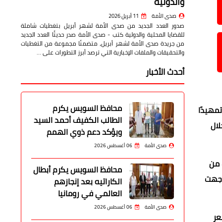
والدولية
صدى الأمة
11 أبريل 2026
صدور العدد الجديد من صدى الأمة لشهر أبريل بتغطيات شاملة
للقضايا المحلية والدولية كتب - صدى الأمة صدر حديثًا العدد الجديد
من جريدة صدى الأمة لشهر أبريل، متضمنًا مجموعة من التغطيات
والتحقيقات والملفات الإخبارية التي ترصد أبرز التطورات على …
أحدث الأخبار
محافظ السويس يكرم
رابها من الانتهاء من إعداد تقريرها الشامل حول موسم الحج السياحي لعام 1447هـ، تمهيدًا
الطالب الكفيف أحمد السيد
لال
ويؤكد دعم ذوي الهمم
صدى الأمة
06 أغسطس 2026
 من
محافظ السويس يكرم أبطال
اجهت
الكاراتيه بعد إنجازهم
العالمي في رومانيا
صدى الأمة
06 أغسطس 2026
عر