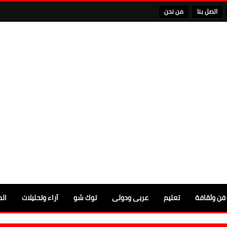
اتصل بنا
من نحن
فن وثقافة
تعليم
عربى ودولى
توك شو
آراء وتحليلات
الم