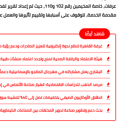
عرفات، خاصة المخيمين رقم 102 و
مقدمة الخدمة، للوقوف على أسبابها وتقييم تأثيرها والعمل عل
شاهد أيضًا
غرفة القاهرة تنظم ندوة إلكترونية لتعزيز الصادرات ودعم رؤية مصر 
هيئة الاعتماد والرقابة الصحية تمنح وتجدد اعتماد منشآت طبية في 10 محا
البشاري يعلن مشاركته في مهرجان المانجو بالإسماعيلية دعماً
مرصد الذهب للدراسات الاقتصادية: انهيار صناعة الألماس في إس
انطلاق الأوكازيون الصيفي بتخفيضات تصل إلى 40% لتنشيط سوق الملابس
بحث دعم وتطوير صناعة تدوير المخلفات بين الصناعات الكيماوية 