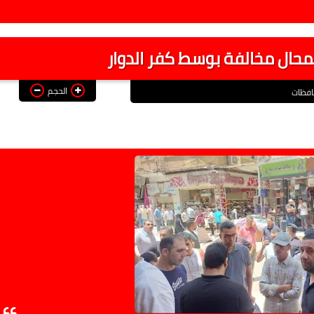
الحجم
فظات