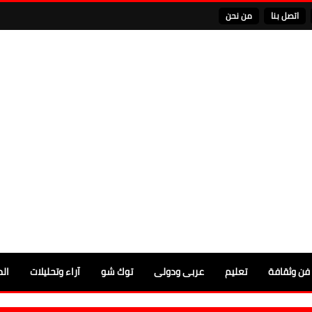
اتصل بنا
من نحن
فن وثقافة
تعليم
عربى ودولى
توك شو
آراء وتحليلات
الم