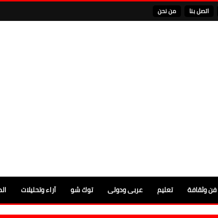
اتصل بنا
من نحن
فن وثقافة
تعليم
عربى ودولى
توك شو
آراء وتحليلات
الم