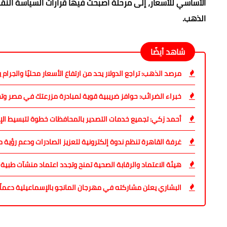
الأساسي للأسعار، إلى مرحلة أصبحت فيها قرارات السياسة النقدية 
الذهب.
شاهد أيضًا
مرصد الذهب: تراجع الدولار يحد من ارتفاع الأسعار محليًا والجرام يتداول 
خبراء الضرائب: حوافز ضريبية قوية لمبادرة مزرعتك في مصر وتح
أحمد زكي: تجميع خدمات التصدير بالمحافظات خطوة لتبسيط الإج
غرفة القاهرة تنظم ندوة إلكترونية لتعزيز الصادرات ودعم رؤية مصر 
هيئة الاعتماد والرقابة الصحية تمنح وتجدد اعتماد منشآت طبية في 10 محا
البشاري يعلن مشاركته في مهرجان المانجو بالإسماعيلية دعماً