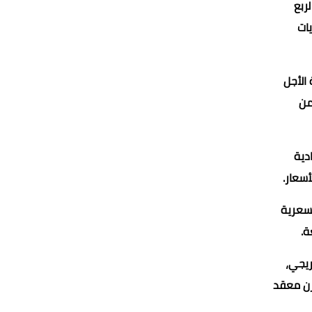
يتعافى إلى نحو 4800 دولار في الربع
ات
الأجل
من
دية
أسعار.
لسعرية
ة.
ريجي،
ازن معقد