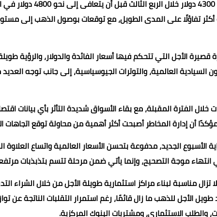
4900 دولار للأوقية، بينما توقع دويتشه بنك تداول المعدن قرب 4300 دولار خلال الربع الثالث قبل أن 
ة أكثر تفاؤلًا على المدى الطويل، مع توقعات بوصول الذهب إلى مستوي
صيرة الأجل التي تتحكم فيها أسعار الفائدة والدولار، والرؤية طويلة 
ون السيادية العالمية، والتوترات الجيوسياسية، إلى جانب توجه العديد 
لال الفترة المقبلة، مع بقاء الأسواق شديدة التأثر بأي بيانات اقتصا
مؤكدًا أن إدارة المخاطر أصبحت أكثر أهمية من محاولة توقع اتجاهات ال
ة الأسبوع الجديد، مدفوعة بتحسن الأسعار العالمية واتساع العلاوة ا
 انتهاء موجة التصحيح، وإنما يأتي ضمن مرحلة تتسم بتذبذبات مرتفع
 تزال مناسبة لبناء مراكز استثمارية طويلة الأجل من خلال الشراء التد
طويل الأجل للذهب ما زال قائمًا، رغم استمرار التقلبات الناتجة عن تو
ات، والطلب الاستثماري، ومشتريات البنوك المركزية.