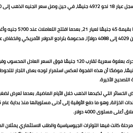
وأضاف أن سعر ج
وأوضح أن السوق المحلية كانت قد شهدت أمس الجمعة ارتفاعًا بقيمة 45 جنيهًا 
5745 جنيهًا، بالتزامن مع صعود الأوقية عالميًا بنحو 59 دولارًا من 4029 إلى 4088 دولارًا، مدعومة بتراجع الدولار الأمريكي وان
وأشار فاروق إلى أن أسعار الذهب في السوق المحلية لا تزال تتحرك بعلاوة سعرية تقارب 120 جنيهًا فوق السعر ال
لمي وسعر صرف الدولار الرسمي الذي يستقر قرب 49.60 جنيهًا، موضحًا أن هذه الفجوة تعكس استمرار توجه بعض التجار للتح
لتصحيح الأخيرة.
ويض الخسائر التي تكبدها الذهب خلال الأيام الماضية، بعدما تعرض لض
بفعل صعود ا
مرحلة كانت فيها التوترات الجيوسياسية والطلب الاستثماري يمثلان ال