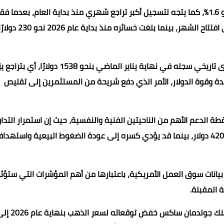
وأشار التقرير إلى أن الذهب أنهى الأسبوع على خسارة بلغت نحو 1.6%، كما يتجه لتسجيل أكبر تراجع شهري منذ بداية العام، بعد
452 دولارًا خلال يونيو، بانخفاض يقترب من 10% مقارنة بمستوى افتتاح الشه
كما أوضح أن المعدن النفيس يتداول حاليًا بأقل من أعلى مستوى تاريخي سجله في نهاية يناير الماض
ائدة وقوة الدولار، الأمر الذي دفع شريحة من المستثمرين إلى تقليص
ر للأوقية يمثل حاليًا نقطة الدعم الأهم من الناحيتين الفنية والنفسية، حيث إن استمرار التد
فوقه قد يدفع الأسعار لمحاولة الصعود نحو مستويات 4100 و4200 دولار، بينما قد يؤدي كسره إلى عودة الضغوط البيعية واستهد
 بيانات سوق العمل الأمريكية، باعتبارها من أهم المؤشرات التي ستؤث
 المقبلة.
وعلى مستوى المؤسسات المالية الدولية، أشار التق