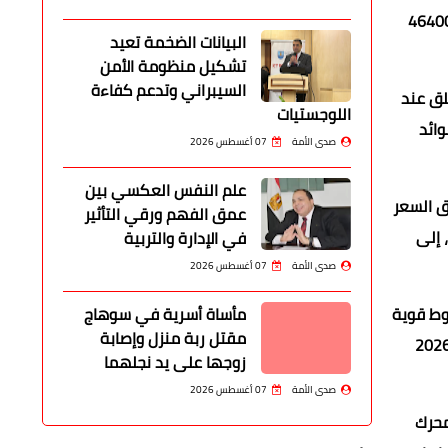
رام الذهب عيار 24 بلغ نحو 6629 جنيهًا، بينما سجل عيار 18 نحو 4972 جنيهًا، في حين وصل سعر الجنيه الذهب إلى 46400
البيانات الضخمة تعيد
تشكيل منظومة الأمن
السيبراني وتدعم كفاءة
لعيار 21، بعدما افتتح التعاملات عند 5700 جنيه وأغلق عند
اللوجستيات
خفاض عوائد
صدى الأمة
07 أغسطس 2026
علم النفس العكسي بين
عادل المحسوب وفق السعر
عمق الفهم ورقي التأثير
وط، إلى
في الإدارة والتربية
صدى الأمة
07 أغسطس 2026
غوط قوية
مأساة أسرية في سوهاج
مقتل ربة منزل وإصابة
لدولار الأمريكي وارتفاع العوائد الحقيقية على سندات الخزانة، وهو ما دفع الأوقية إلى أدنى مستوياتها منذ بداية عام 2026
زوجها على يد نجلهما
صدى الأمة
07 أغسطس 2026
محرك