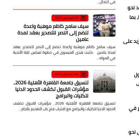
في انتحال…
ما فقد نحو
ر، بينما بلغت خسائره منذ بداية عام 2026 نحو 230 دولارًا، بما
02 أغسطس 2026
سيف سامح كاظم موهبة واعدة
تنضم إلى النصر للتصدير بعقد لمدة
عامين
ي بنحو 1538 دولارًا، أي بتراجع يزيد على
سيف سامح كاظم موهبة واعدة تنضم إلى النصر للتصدير بعقد
لمدة عامين كتبت هدى العيسوى في خطوة تعكس ثقة الأندية
في المواه…
اول
04 أغسطس 2026
تنسيق جامعة القاهرة الأهلية 2026..
اف
مؤشرات القبول تكشف الحدود الدنيا
للكليات والبرامج
تنسيق جامعة القاهرة الأهلية 2026.. مؤشرات القبول تكشف
ر في
الحدود الدنيا للكليات والبرامج مع اقتراب فتح باب التقديم بالجام…
رير إلى أن بنك جولدمان ساكس خفض توقعاته لسعر الذهب بنهاية عام 2026 إلى نحو