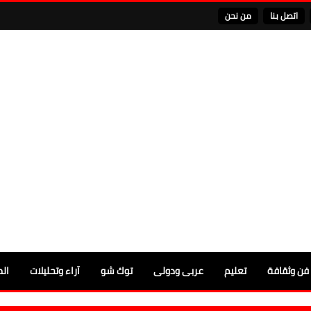
اتصل بنا
من نحن
فن وثقافة
تعليم
عربى ودولى
توك شو
آراء وتحليلات
الم