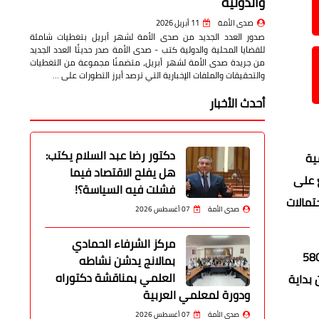
والدولية
صدى الأمة
11 أبريل 2026
صدور العدد الجديد من صدى الأمة لشهر أبريل بتغطيات شاملة
للقضايا المحلية والدولية كتب - صدى الأمة صدر حديثًا العدد الجديد
من جريدة صدى الأمة لشهر أبريل، متضمنًا مجموعة من التغطيات
والتحقيقات والملفات الإخبارية التي ترصد أبرز التطورات على …
أحدث الأخبار
دكتور رضا عبد السلام يكتب:
ية
هل يفلح الاقتصاد فيما
ع على
فشلت فيه السياسة؟!
تمالات
صدى الأمة
07 أغسطس 2026
مركز الشرفاء الحمادي
سات الاقتصادية، إن سعر جرام الذهب عيار 21 ارتفع بنحو 55 جنيهًا ليسجل حوالي 5800
بمالانج يدشن نشاطه
العلمي بمناقشة دكتوراه
 عند مستوى 4088 دولارًا، منخفضة بنحو 67 دولارًا عن بداية
ودورة لمعلمي العربية
صدى الأمة
07 أغسطس 2026