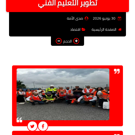
تطوير التعليم الفني
فن وثقافة
30 يونيو 2026
صدى الأمة
تعليم
الصفحة الرئيسية
اقتصاد
عربى ودولى
الحجم
توك شو
آراء وتحليلات
المزيد