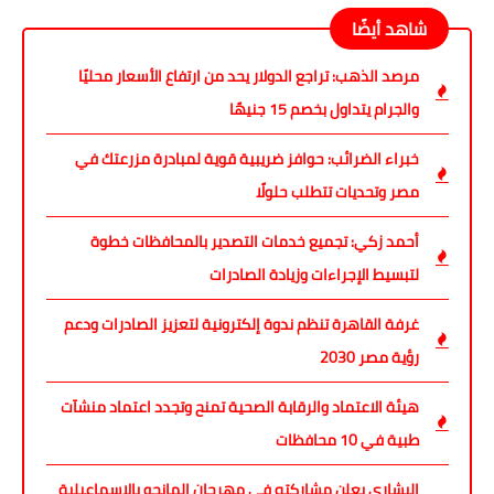
شاهد أيضًا
مرصد الذهب: تراجع الدولار يحد من ارتفاع الأسعار محليًا
والجرام يتداول بخصم 15 جنيهًا
خبراء الضرائب: حوافز ضريبية قوية لمبادرة مزرعتك في
مصر وتحديات تتطلب حلولًا
أحمد زكي: تجميع خدمات التصدير بالمحافظات خطوة
لتبسيط الإجراءات وزيادة الصادرات
غرفة القاهرة تنظم ندوة إلكترونية لتعزيز الصادرات ودعم
رؤية مصر 2030
هيئة الاعتماد والرقابة الصحية تمنح وتجدد اعتماد منشآت
طبية في 10 محافظات
البشاري يعلن مشاركته في مهرجان المانجو بالإسماعيلية