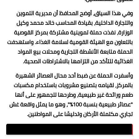
الغش التجاري والتدليس، حمايةً لصحة المواطنين وصوناً
لحقوق المستهلكين.
​وفي هذا السياق، أوضح المحافظ أن مديرية التموين
والتجارة الداخلية، بقيادة المحاسب خالد محمد وكيل
الوزارة، نفذت حملة تموينية مشتركة بمركز القوصية
بالتعاون مع الهيئة القومية لسلامة الغذاء. واستهدفت
الحملة متابعة الأنشطة التجارية ومحلات بيع المواد
الغذائية للتأكد من التزامها بالاشتراطات الصحية.
​وأسفرت الحملة عن ضبط أحد محال العصائر الشهيرة
بالمركز، لقيامه بتصنيع مشروبات باستخدام مكسبات
طعم ورائحة غير طبيعية، وطرحها للجمهور على أنها
"عصائر طبيعية بنسبة 100%"، وهو ما يمثل واقعة غش
تجاري مكتملة الأركان وتدليسًا على المواطنين.