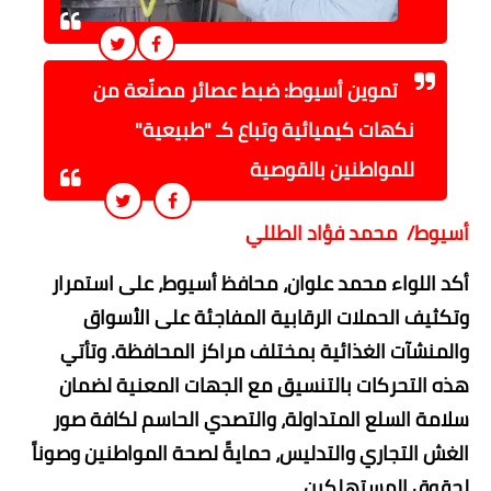
تموين أسيوط: ضبط عصائر مصنّعة من
نكهات كيميائية وتباع كـ "طبيعية"
للمواطنين بالقوصية
أسيوط/ محمد فؤاد الطللي
​أكد اللواء محمد علوان، محافظ أسيوط، على استمرار
وتكثيف الحملات الرقابية المفاجئة على الأسواق
والمنشآت الغذائية بمختلف مراكز المحافظة. وتأتي
هذه التحركات بالتنسيق مع الجهات المعنية لضمان
سلامة السلع المتداولة، والتصدي الحاسم لكافة صور