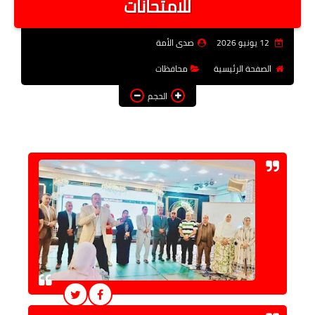
للامتحانات
فن وثقافة
12 يونيو 2026
صدى الأمة
تعليم
الصفحة الرئيسية
محافظات
عربى ودولى
الحجم
توك شو
آراء وتحليلات
المزيد