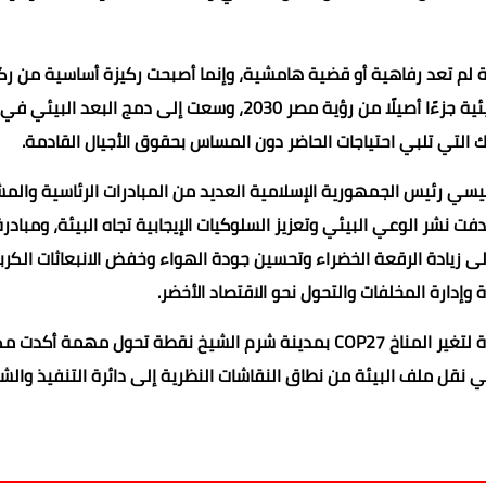
ئة لم تعد رفاهية أو قضية هامشية، وإنما أصبحت ركيزة أساسية من ركا
التنمية الشاملة. ولذلك تبنت رؤية طموحة جعلت الاستدامة البيئية جزءًا أصيلًا من رؤية مصر 2030، وسعت إلى دم
تلك التي تلبي احتياجات الحاضر دون المساس بحقوق الأجيال القادمة.
يسي رئيس الجمهورية الإسلامية العديد من المبادرات الرئاسية والم
لى زيادة الرقعة الخضراء وتحسين جودة الهواء وخفض الانبعاثات الكرب
وإدارة المخلفات والتحول نحو الاقتصاد الأخضر.
كما شكّل استضافة مصر لمؤتمر الأطراف لاتفاقية الأمم المتحدة لتغير المناخ COP27 بمدينة شرم الشيخ نقطة تحول مهمة أ
نقل ملف البيئة من نطاق النقاشات النظرية إلى دائرة التنفيذ والش