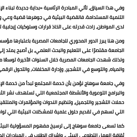
وفي هذا السياق، تأتي المبادرة الرئاسية «بداية جديدة لبناء ا
التنمية المستدامة. فالقضية البيئية في جوهرها قضية وعي و
لدى المواطن، زادت قدرته على اتخاذ قرارات وسلوكيات إيجابية 
ومن هنا يبرز الدور المحوري للجامعات المصرية باعتبارها مؤسس
الجامعة مقتصرًا على التعليم والبحث العلمي، بل أصبح يمتد إلى
ولذلك شهدت الجامعات المصرية خلال السنوات الأخيرة توسعًا 
والمياه، والتوسع في التشجير، وإدارة المخلفات، والتحول الرقمي
وفي جامعة سوهاج نؤمن بأن خدمة المجتمع تبدأ من خدمة الإنسا
والبرامج التوعوية والأنشطة المجتمعية التي تستهدف نشر الثقا
حملات التشجير والتجميل، وتنظيم الندوات والمؤتمرات والملتقيا
التي تسهم في تقديم حلول علمية للمشكلات البيئية التي تواج
كما تسعى جامعة سوهاج إلى ترسيخ مفهوم المسؤولية البيئية د
ثقافة العمل التطوعي البيئي، وإشراك الطلاب في المبادرات ا