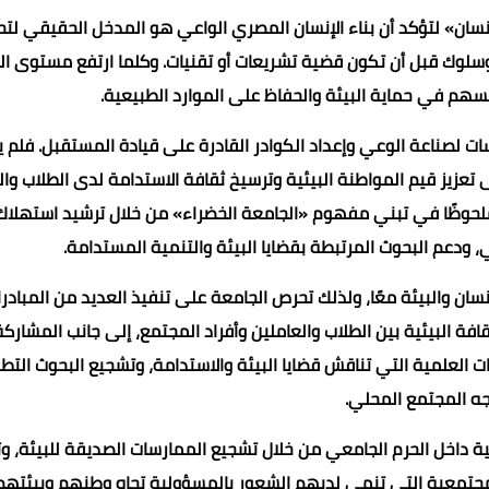
لإنسان» لتؤكد أن بناء الإنسان المصري الواعي هو المدخل الحقيقي لت
سلوك قبل أن تكون قضية تشريعات أو تقنيات. وكلما ارتفع مستوى ا
تسهم في حماية البيئة والحفاظ على الموارد الطبيعية.
ات لصناعة الوعي وإعداد الكوادر القادرة على قيادة المستقبل. فلم ي
 تعزيز قيم المواطنة البيئية وترسيخ ثقافة الاستدامة لدى الطلاب وا
ملحوظًا في تبني مفهوم «الجامعة الخضراء» من خلال ترشيد استهلاك
، ودعم البحوث المرتبطة بقضايا البيئة والتنمية المستدامة.
ن والبيئة معًا، ولذلك تحرص الجامعة على تنفيذ العديد من المبادر
فة البيئية بين الطلاب والعاملين وأفراد المجتمع، إلى جانب المشارك
ت العلمية التي تناقش قضايا البيئة والاستدامة، وتشجيع البحوث التط
ه المجتمع المحلي.
اخل الحرم الجامعي من خلال تشجيع الممارسات الصديقة للبيئة، وت
لمجتمعية التي تنمي لديهم الشعور بالمسؤولية تجاه وطنهم وبيئتهم