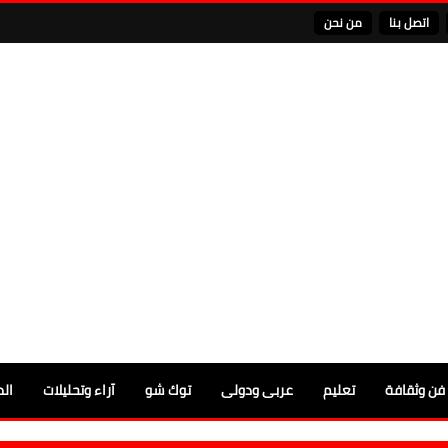
اتصل بنا
من نحن
فن وثقافة
تعليم
عربى ودولى
توك شو
آراء وتحليلات
الم