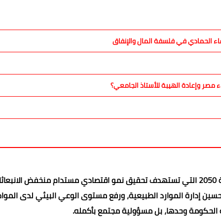
ء الحمادي في فلسفة المال والإنفاق
ء مصر وإعادة الهيبة للأستاذ الجامعي؟
وتتسق هذه الجهود مع الاستراتيجية الوطنية للتغيرات المناخية 2050 التي تستهدف تحقيق نمو اقتصادي مستدام منخفض الانبع
وتحسين إدارة الموارد الطبيعية، ورفع مستوى الوعي البيئي لدى الموا
 الحكومة وحدها، بل مسؤولية مجتمع بأكمله.