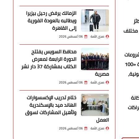
الزمالك يرفض رحيل بيزيرا
ويطالبه بالعودة الفورية
ئز
إلى القاهرة
ج البعد البيئي في مختلف
صدى الأمة
06 أغسطس 2026
محافظ السويس يفتتح
شروعات
الدورة الرابعة لمعرض
القومية الرائدة، ومن أبرزها مبادرة «اتحضر للأخضر» التي استهدفت نشر الوعي البيئي وتعزيز السلوكيات الإيجابية تجاه البيئة، ومبادرة «100
الكتاب بمشاركة 37 دار نشر
ونية،
مصرية
صدى الأمة
06 أغسطس 2026
ختام تدريب الإكسسوارات
كدت مكانة
الهاند ميد بالإسكندرية
راكات
وتأهيل المشاركات لسوق
العمل
صدى الأمة
06 أغسطس 2026