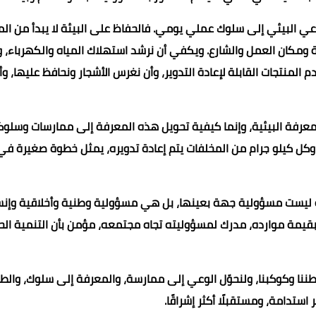
وعي البيئي إلى سلوك عملي يومي. فالحفاظ على البيئة لا يبدأ من ال
 ومكان العمل والشارع. ويكفي أن نرشد استهلاك المياه والكهرباء، و
 المنتجات القابلة لإعادة التدوير، وأن نغرس الأشجار ونحافظ عليها، وأ
عرفة البيئية، وإنما كيفية تحويل هذه المعرفة إلى ممارسات وسلوك
كل كيلو جرام من المخلفات يتم إعادة تدويره، يمثل خطوة صغيرة في
يئة ليست مسؤولية جهة بعينها، بل هي مسؤولية وطنية وأخلاقية وإنس
ٍ بقيمة موارده، مدرك لمسؤوليته تجاه مجتمعه، مؤمن بأن التنمية ال
 وطننا وكوكبنا، ولنحوّل الوعي إلى ممارسة، والمعرفة إلى سلوك، وال
ر استدامة، ومستقبلًا أكثر إشراقًا.