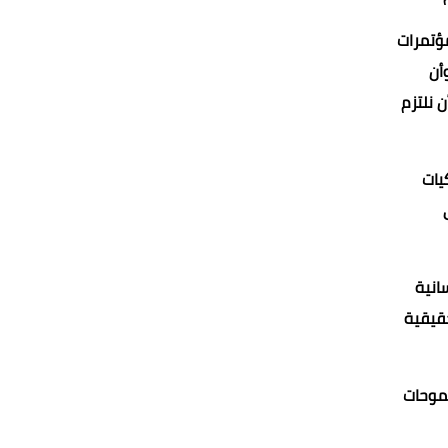
مؤتمرات
أن
ن نلتزم
يات
انية
حقيقية
طموحات