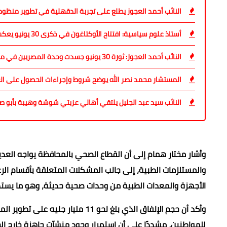
النائب أحمد العجوز يطلع على تجربة الدقهلية في تطوير منظوم
أستاذ علوم سياسية: افتتاح الأوكتاغون في ذكرى 30 يونيو يعكس قوة الدولة ورسائلها الاستراتيجية
النائب أحمد العجوز: ثورة 30 يونيو جسدت وحدة المصريين في مواجهة التحديات
المستشار محمد نصر الله يوضح شروط وإجراءات الحصول على العف
النائب سيد عبد الجليل يلتقي أهالي عزبتي شوشة وهيبة بأبو ص
وأشار مختار همام إلى أن القطاع الصحي بالمحافظة يواجه العد
والمستلزمات الطبية، إلى جانب المشكلات المتعلقة بأقسام الر
الأجهزة والمعدات الطبية من وحدات صحية حديثة، وهو ما يستدعي
وأكد أن حجم الإنفاق الذي بلغ نحو
للمواطنين، مشددًا على أن استمرار وجود منشآت جاهزة خارج ال