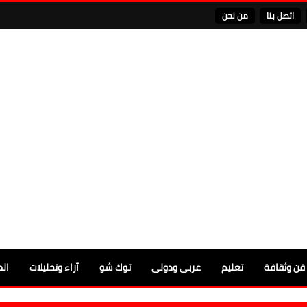
اتصل بنا
من نحن
فن وثقافة
تعليم
عربى ودولى
توك شو
آراء وتحليلات
الم