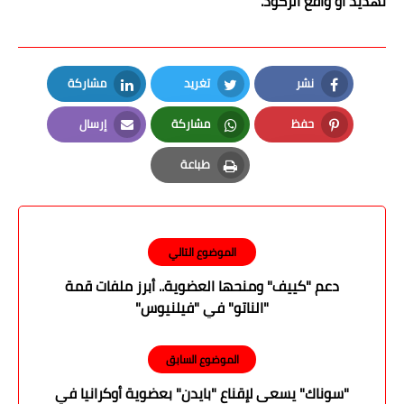
تهديد أو واقع الركود.
نشر
تغريد
مشاركة
LinkedIn
Twitter
Facebook
حفظ
مشاركة
إرسال
Email
Whatsapp
Pinterest
طباعة
Print
الموضوع التالي
دعم "كييف" ومنحها العضوية.. أبرز ملفات قمة
"الناتو" في "فيلنيوس"
الموضوع السابق
"سوناك" يسعى لإقناع "بايدن" بعضوية أوكرانيا في