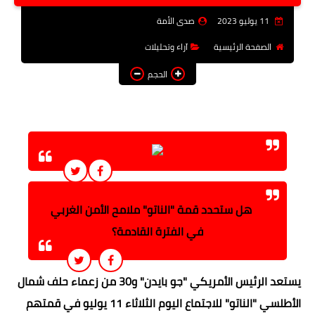
فن وثقافة
11 يوليو 2023
صدى الأمة
تعليم
الصفحة الرئيسية
آراء وتحليلات
الحجم
عربى ودولى
توك شو
آراء وتحليلات
المزيد
هل ستحدد قمة "الناتو" ملامح الأمن الغربي
في الفترة القادمة؟
يستعد الرئيس الأمريكي "جو بايدن" و30 من زعماء حلف شمال
الأطلسي "الناتو" للاجتماع اليوم الثلاثاء 11 يوليو في قمتهم