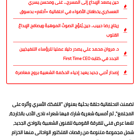
حين يصعد الإبداع إلى المسرح... غنى ومحسن يسري
العسكري يخطفان الأضواء في احتفالية «أحلام» بدسوق
ريتاج رضا حبيب.. حين يُتوِّج الصوتُ الموهبةَ ويصافح الإبداعُ
القلوب
د. مروان محمد علي يصدر دليلا عمليا للرؤساء التنفيذيين
الجدد في كتابه First Time CEO
إصدار أدبي جديد يعيد إحياء الحكمة الشعبية بروح معاصرة
تضمنت الاحتفالية حلقة بحثية بعنوان "التفكك الأسري وأثره على
المجتمع"، ثم أمسية شعرية شارك فيها شعراء نادى الأدب بالخارجة،
تلاها عرض فني للفرقة القومية للفنون الشعبية بالوادي الجديد،
شمل مجموعة متنوعة من رقصات الفلكلور الواحاتى منها الخزام