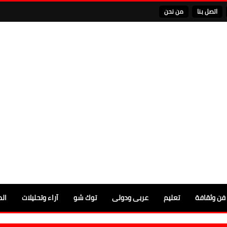
اتصل بنا
من نحن
فن وثقافة
تعليم
عربى ودولى
توك شو
آراء وتحليلات
الم