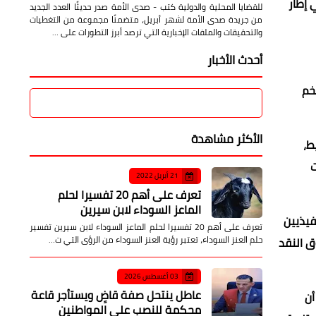
والدولية
صدى الأمة
11 أبريل 2026
صدور العدد الجديد من صدى الأمة لشهر أبريل بتغطيات شاملة
لدولي، بقيمة 1.2 مليار دولار، في إطار
للقضايا المحلية والدولية كتب - صدى الأمة صدر حديثًا العدد الجديد
من جريدة صدى الأمة لشهر أبريل، متضمنًا مجموعة من التغطيات
والتحقيقات والملفات الإخبارية التي ترصد أبرز التطورات على …
أحدث الأخبار
خم
محافظ السويس يكرم أبطال
الكاراتيه بعد إنجازهم
ط،
العالمي في رومانيا
ت
صدى الأمة
06 أغسطس 2026
محافظ السويس يكرم أوائل
الثانوية العامة والأزهرية
فيذيين
ويؤكد دعم المتفوقين
ق النقد
صدى الأمة
06 أغسطس 2026