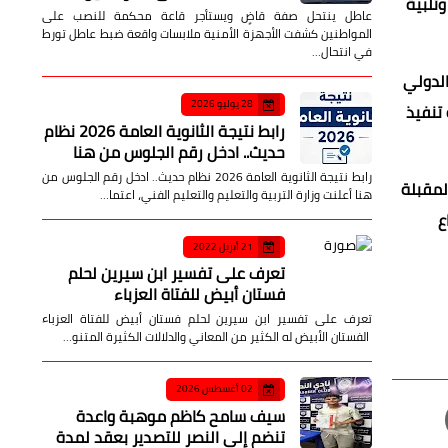
ضبط صانعة محتوى بالجيزة
التأكيد أن
لترويجها لعدم اكتفاء المرأة
وتلبية
برجل واحد عبر مواقع
التواصل
صدى الأمة
06 أغسطس 2026
الدولي
الأمين العام لرابطة
ار، فضلا عن متابعة تنفيذ
الجامعات الإسلامية يهنئ د.
محمود صديق بتكليفه
قائمًا بأعمال رئيس جامعة الأزهر
لمقبلة
صدى الأمة
06 أغسطس 2026
ع
قرية كوم المحرص تودع
أبناءها في جنازة بلا جثامين
بعد مأساة الهجرة غير
الشرعية
صدى الأمة
06 أغسطس 2026