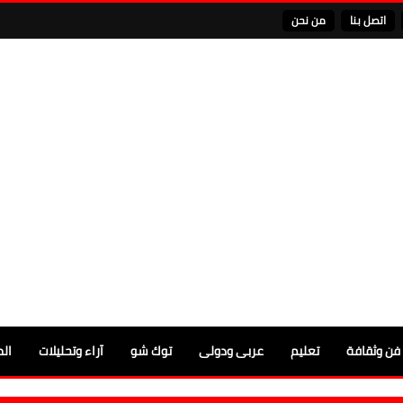
اتصل بنا
من نحن
فن وثقافة
تعليم
عربى ودولى
توك شو
آراء وتحليلات
الم