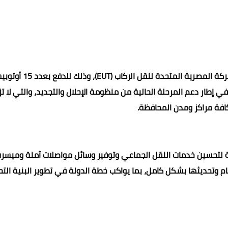
مصرية المتحدة لدعم منظومة النقل بـ 15 أوتوبيساً
وقع اللواء عماد كدواني، محافظ المنيا، بروتوكول تعاون مع الشرك
، في إطار دعم المرحلة الحالية من منظومة الإحلال والتجديد، والتي لا تز
افة مراكز ومدن
المحافظة.
ة لتحسين خدمات النقل الجماعي وتوفير وسائل مواصلات آمنة وميسرة
 وتحديثها بشكل كامل، بما يواكب خطة الدولة في تطوير البنية التح