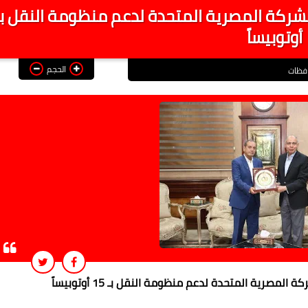
أوتوبيساً
الحجم
فظات