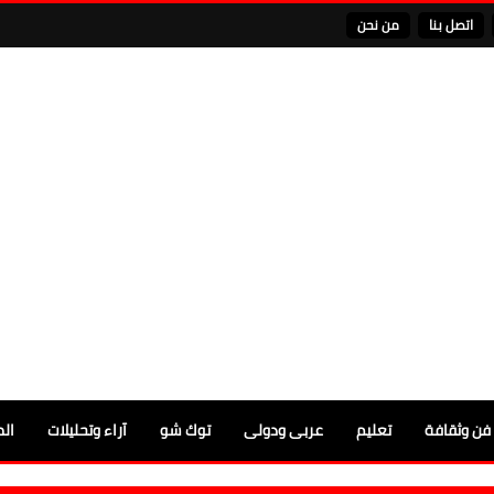
اتصل بنا
من نحن
فن وثقافة
تعليم
عربى ودولى
توك شو
آراء وتحليلات
الم