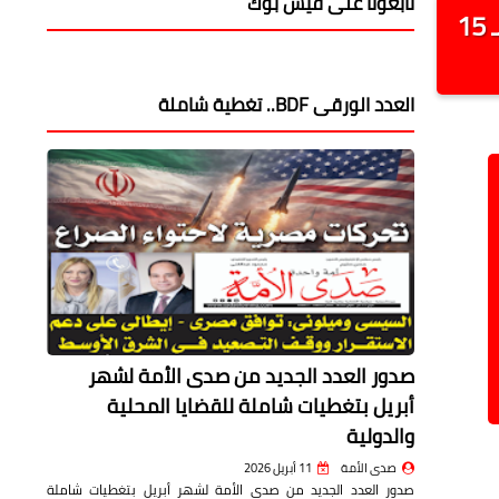
محافظ السوي
تابعونا على فيس بوك
محافظ المنيا يوقع بروتوكول تعاون مع الشركة المصرية المتحدة لدعم منظومة النقل بـ 15
العدد الورقى BDF.. تغطية شاملة
صدور العدد الجديد من صدى الأمة لشهر
أبريل بتغطيات شاملة للقضايا المحلية