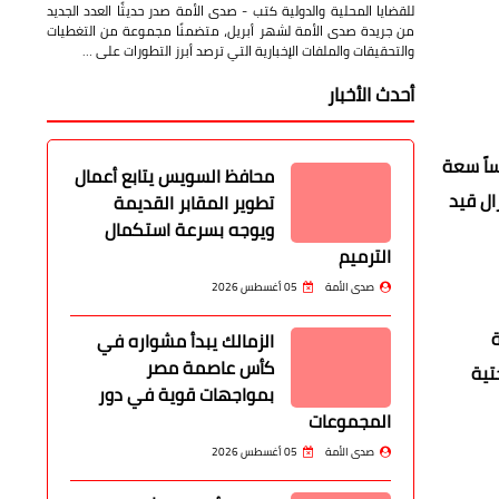
والدولية
صدى الأمة
11 أبريل 2026
صدور العدد الجديد من صدى الأمة لشهر أبريل بتغطيات شاملة
للقضايا المحلية والدولية كتب - صدى الأمة صدر حديثًا العدد الجديد
من جريدة صدى الأمة لشهر أبريل، متضمنًا مجموعة من التغطيات
والتحقيقات والملفات الإخبارية التي ترصد أبرز التطورات على …
أحدث الأخبار
ة المصرية المتحدة لنقل الركاب (EUT)، وذلك للدفع بعدد 15 أوتوبيساً سعة
محافظ السويس يتابع أعمال
ال قيد
تطوير المقابر القديمة
ويوجه بسرعة استكمال
الترميم
صدى الأمة
05 أغسطس 2026
الزمالك يبدأ مشواره في
كأس عاصمة مصر
تية
بمواجهات قوية في دور
المجموعات