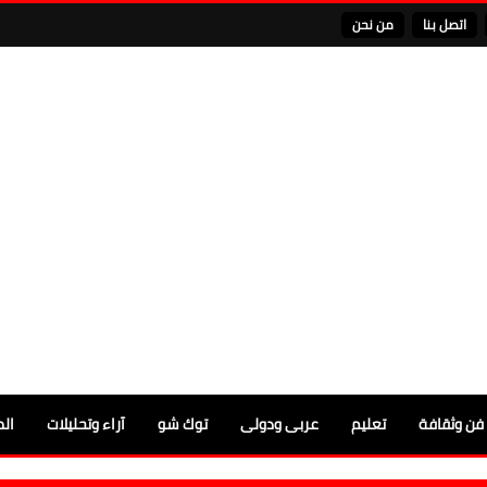
اتصل بنا
من نحن
فن وثقافة
تعليم
عربى ودولى
توك شو
آراء وتحليلات
الم