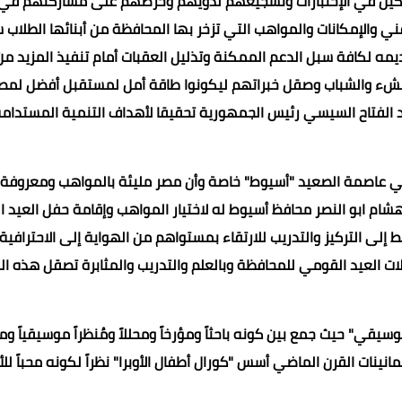
مشاركين في الإختبارات وتشجيعهم لذويهم وحرصهم على مشاركتهم في
ني والإمكانات والمواهب التي تزخر بها المحافظة من أبنائها الطلاب 
مه لكافة سبل الدعم الممكنة وتذليل العقبات أمام تنفيذ المزيد من
النشء والشباب وصقل خبراتهم ليكونوا طاقة أمل لمستقبل أفضل لمصر
بد الفتاح السيسي رئيس الجمهورية تحقيقا لأهداف التنمية المستدامة
ي عاصمة الصعيد "أسيوط" خاصة وأن مصر مليئة بالمواهب ومعروفة
واء هشام ابو النصر محافظ أسيوط له لاختيار المواهب وإقامة حفل العيد
لى التركيز والتدريب للارتقاء بمستواهم من الهواية إلى الاحترافية
فالات العيد القومي للمحافظة وبالعلم والتدريب والمثابرة تصقل هذه ا
يقي" حيث جمع بين كونه باحثاً ومؤرخاً ومحللاً ومُنظراً موسيقياً ومو
ينات القرن الماضي أسس "كورال أطفال الأوبرا" نظراً لكونه محباً لل