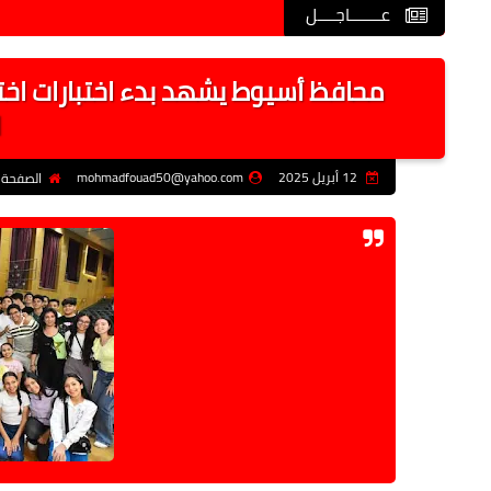
عـــــــاجــــل
محافظ أسيوط يشهد بدء اختبارات اختي
ل
12 أبريل 2025
mohmadfouad50@yahoo.com
الصفحة 