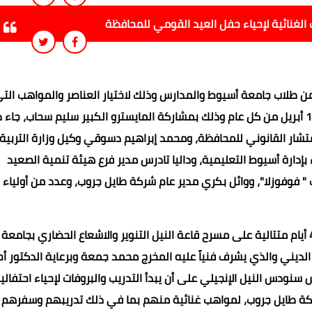
الغنائية لإحياء حفل العيد القومي للمحافظة
 من طلاب جامعة أسيوط والمدارس وذلك لاختيار العناصر والمواهب الت
تتناسب مع أغاني احتفالات العيد القومي للمحافظة الموافق 18 أبريل من كل عام وذلك بمشاركة المايسترو الكبير سليم سحاب، ج
ر القانوني للمحافظة، ومحمد إبراهيم دسوقي وكيل وزارة التربية
بإدارة أسيوط التعليمية، وداليا تادرس مدير فرع هيئة تنمية الصعيد
فوفوزلا"، ووائل بكري مدير عام شركة طايل جروب، وعدد من أولياء ا
وقال محافظ أسيوط إنه تم البدء في اختبارات المواهب ولمدة 4 أيام متتالية على مسرح قاعة النيل التنوير والاشعاع الحضاري 
الديني والذي يشرف فنياً عليه المخرج محمد جمعة وبرعاية الدكتور أ
ودس النيل الإنجيلي على أن يبدأ التدريب والبروفات لإحياء احتفالية
ري معلناً عن تبني شركة طايل جروب، لمواهب غنائية منهم بما في ذلك تدريبهم وسفرهم