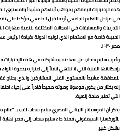
وقدم محافظ أسيوط التحية والتقدير لأولياء أمور الطلاب ال
هذه الإختبارات لايمانهم بمواهب أبناءهم مشيداً بالمستوى الف
في مراحل التعليم الجامعي أو ما قبل الجامعي مؤكدا على تقدي
التدريبات والمسابقات في المجالات المختلفة لتنمية مهارات 
الحبيبة خاصة مع الاهتمام الذي توليه الدولة بقيادة الرئيس ع
مصر ٢٠٣٠.
وأعرب سليم سحاب عن سعادته بمشاركته في هذه الإختبارات ف
بإمكاناتها الفنية التي لا تنتهي لافتاً إلى اعتزازه بدعوة الل
للمحافظة مشيداً بالمستوى الفني للمشاركين والذي يحتاج فقط إ
إنه يختار من يكون موهوبًا وصوته صحيحاً قادراً على إحياء احت
التي تعتبر منحة إلهية.
يذكر أن الموسيقار اللبناني المصري سليم سحاب لقب بـ "عالم موس
للأوركسترا السيمفوني فمنذ جاء سليم سحاب إلى مصر نهاية ثمان
بشكل كبير.