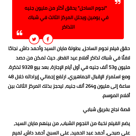
"نجوم الساحل" يحقق أكثر من مليون جنيه
في يومين ويحتل المركز الثالث في شباك
التذاكر
حقق فيلم نجوم الساحل، بطولة مايان السيد وأحمد داش، نجاحًا
لافتًا في شباك تذاكر أفلام عيد الفطر، حيث تمكن من حصد
مليون و53 ألف جنيه في أول أيام الإجازة، بعد بيع 9328 تذكرة.
ومع استمرار الإقبال الجماهيري، ارتفع إجمالي إيراداته خلال 48
ساعة إلى مليون و264 ألف جنيه، ليحجز بذلك المركز الثالث بين
أفلام الموسم.
قصة نجاح بفريق شبابي
يضم الفيلم نخبة من النجوم الشباب، من بينهم مايان السيد،
علي صبحي، أحمد عبد الحميد، علي السبح، أحمد داش، تميم