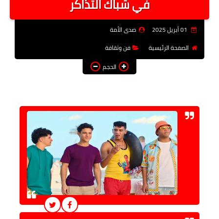
في شباك التذاكر
فن وثقافة
01 أبريل 2025
صدى الأمة
تعليم
الصفحة الرئيسية
فن وثقافة
عربى ودولى
الحجم
توك شو
آراء وتحليلات
المزيد