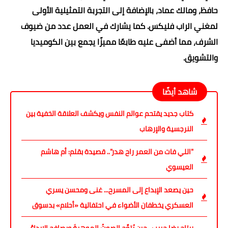
حافظ، ومالك عماد، بالإضافة إلى التجربة التمثيلية الأولى
لمغني الراب فليكس. كما يشارك في العمل عدد من ضيوف
الشرف، مما أضفى عليه طابعًا مميزًا يجمع بين الكوميديا
والتشويق.
شاهد أيضًا
كتاب جديد يقتحم عوالم النفس ويكشف العلاقة الخفية بين
النرجسية والإرهاب
"اللي فات من العمر راح هدر".. قصيدة بقلم: أم هاشم
العيسوي
حين يصعد الإبداع إلى المسرح... غنى ومحسن يسري
العسكري يخطفان الأضواء في احتفالية «أحلام» بدسوق
ريتاج رضا حبيب.. حين يُتوِّج الصوتُ الموهبةَ ويصافح الإبداعُ