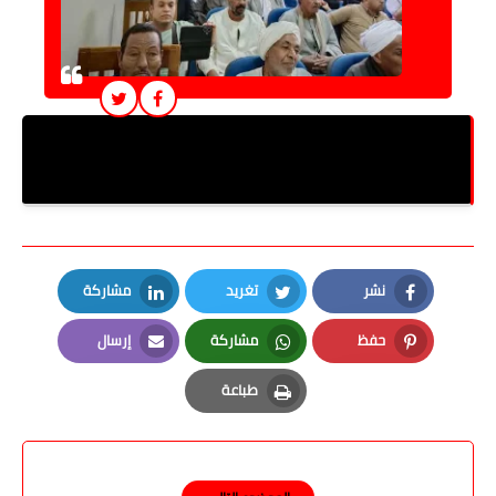
صحة قنا تعقد ندوة طبية لحجاج القُرعة بالتعاون مع
وزارة الداخلية
نشر
تغريد
مشاركة
LinkedIn
Twitter
Facebook
حفظ
مشاركة
إرسال
Email
Whatsapp
Pinterest
طباعة
Print