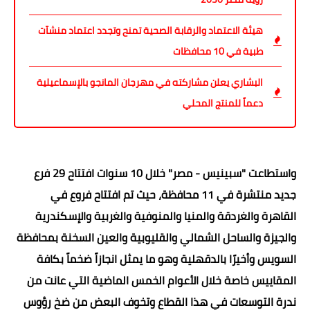
هيئة الاعتماد والرقابة الصحية تمنح وتجدد اعتماد منشآت
طبية في 10 محافظات
البشاري يعلن مشاركته في مهرجان المانجو بالإسماعيلية
دعماً للمنتج المحلي
واستطاعت "سبينيس - مصر" خلال 10 سنوات افتتاح 29 فرع
جديد منتشرة في 11 محافظة، حيث تم افتتاح فروع في
القاهرة والغردقة والمنيا والمنوفية والغربية والإسكندرية
والجيزة والساحل الشمالي والقليوبية والعين السخنة بمحافظة
السويس وأخيرًا بالدقهلية وهو ما يمثل انجازاً ضخماً بكافة
المقاييس خاصة خلال الأعوام الخمس الماضية التي عانت من
ندرة التوسعات في هذا القطاع وتخوف البعض من ضخ رؤوس